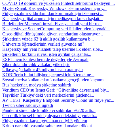
COVID-19 dönemi ve yükselen Fintech sektörünü bekleyen ...
MysterySnail: Kaspersky, Windows işletim sistemi için y...
Fidye yazılımı saldırılarından korunmak için izlenmesi ...
Kaspersky, dijital arınma için meditasyon kursu başlatt...
Bitdefender Microsoft imzalı Fivesys isimli yeni bir ro...
Kaspersky ve SecureComputing veri ihlallerinden kaynakl...
Cisco dijital dönüşümde güven standardını oluşturuyor...
Şirketlerin yüzde 63’ü akıllı gözlük kullanmaya b...
Üniversite öğrencilerinin verileri güvende mi?
Kaspersky’nin yeni hizmeti talep üzerine ilk elden sibe...
Şirketlerin korkulu rüyası işten ayrılan çalışanlar...
ESET hem kalitesi hem de değerleriyle Avrupalı
Siber dolandırıcılık vakaları yükselişte
Ülke ayağa kalktı: 45 milyon insanı aramışlar
KOBİ’lerin bulut bilişime geçmesi için 3 temel ne...
Sosyal medya kullanıcıları kısıtlama gerçeğinden kaçınm...
Rus hackerlar, medya şirketine saldırdı
Veridium CEO’su İsmet Geri: “Güvenlikte davranışsal biy...
Teşvikler Türkiye’deki veri merkezlerini güçlendi...
AV-TEST, Kaspersky Endpoint Security Cloud’un fidye yaz...
Twitch siber saldırıya uğradı
Pandemi sürecinde kimlik avı saldırıları %220 arttı...
Cisco ilk küresel hibrid çalışma endeksini yayınladı...
Fidye yazılıma karşı uygulanan en iyi 5 yöntem
Kripto para dünyasında sahte uygulamalara dikkat