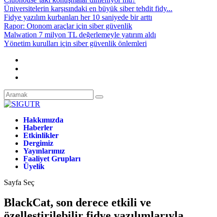
Üniversitelerin karşısındaki en büyük siber tehdit fidy...
Fidye yazılım kurbanları her 10 saniyede bir arttı
Rapor: Otonom araçlar için siber güvenlik
Malwation 7 milyon TL değerlemeyle yatırım aldı
Yönetim kurulları için siber güvenlik önlemleri
Hakkımızda
Haberler
Etkinlikler
Dergimiz
Yayınlarımız
Faaliyet Grupları
Üyelik
Sayfa Seç
BlackCat, son derece etkili ve
özelleştirilebilir fidye yazılımlarıyla