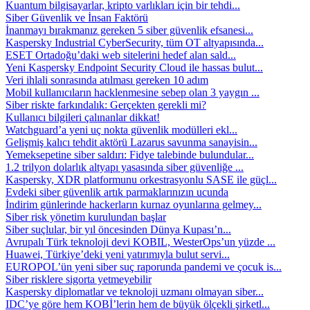
Kuantum bilgisayarlar, kripto varlıkları için bir tehdi...
Siber Güvenlik ve İnsan Faktörü
İnanmayı bırakmanız gereken 5 siber güvenlik efsanesi...
Kaspersky Industrial CyberSecurity, tüm OT altyapısında...
ESET Ortadoğu’daki web sitelerini hedef alan sald...
Yeni Kaspersky Endpoint Security Cloud ile hassas bulut...
Veri ihlali sonrasında atılması gereken 10 adım
Mobil kullanıcıların hacklenmesine sebep olan 3 yaygın ...
Siber riskte farkındalık: Gerçekten gerekli mi?
Kullanıcı bilgileri çalınanlar dikkat!
Watchguard’a yeni uç nokta güvenlik modülleri ekl...
Gelişmiş kalıcı tehdit aktörü Lazarus savunma sanayisin...
Yemeksepetine siber saldırı: Fidye talebinde bulundular...
1.2 trilyon dolarlık altyapı yasasında siber güvenliğe ...
Kaspersky, XDR platformunu orkestrasyonlu SASE ile güçl...
Evdeki siber güvenlik artık parmaklarınızın ucunda
İndirim günlerinde hackerların kurnaz oyunlarına gelmey...
Siber risk yönetim kurulundan başlar
Siber suçlular, bir yıl öncesinden Dünya Kupası’n...
Avrupalı Türk teknoloji devi KOBIL, WesterOps’un yüzde ...
Huawei, Türkiye’deki yeni yatırımıyla bulut servi...
EUROPOL’ün yeni siber suç raporunda pandemi ve çocuk is...
Siber risklere sigorta yetmeyebilir
Kaspersky diplomatlar ve teknoloji uzmanı olmayan siber...
IDC’ye göre hem KOBİ’lerin hem de büyük ölçekli şirketl...