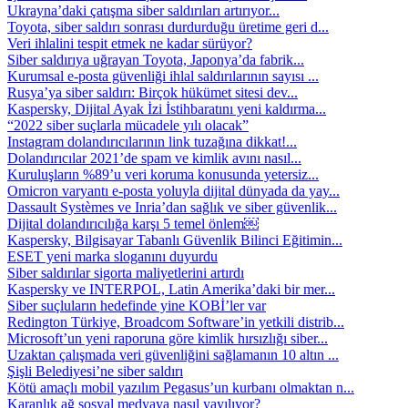
Ukrayna’daki çatışma siber saldırıları artırıyor...
Toyota, siber saldırı sonrası durdurduğu üretime geri d...
Veri ihlalini tespit etmek ne kadar sürüyor?
Siber saldırıya uğrayan Toyota, Japonya’da fabrik...
Kurumsal e-posta güvenliği ihlal saldırılarının sayısı ...
Rusya’ya siber saldırı: Birçok hükümet sitesi dev...
Kaspersky, Dijital Ayak İzi İstihbaratını yeni kaldırma...
“2022 siber suçlarla mücadele yılı olacak”
Instagram dolandırıcılarının link tuzağına dikkat!...
Dolandırıcılar 2021’de spam ve kimlik avını nasıl...
Kuruluşların %89’u veri koruma konusunda yetersiz...
Omicron varyantı e-posta yoluyla dijital dünyada da yay...
Dassault Systèmes ve Inria’dan sağlık ve siber güvenlik...
Dijital dolandırıcılığa karşı 5 temel önlem￼
Kaspersky, Bilgisayar Tabanlı Güvenlik Bilinci Eğitimin...
ESET yeni marka sloganını duyurdu
Siber saldırılar sigorta maliyetlerini artırdı
Kaspersky ve INTERPOL, Latin Amerika’daki bir mer...
Siber suçluların hedefinde yine KOBİ’ler var
Redington Türkiye, Broadcom Software’in yetkili distrib...
Microsoft’un yeni raporuna göre kimlik hırsızlığı siber...
Uzaktan çalışmada veri güvenliğini sağlamanın 10 altın ...
Şişli Belediyesi’ne siber saldırı
Kötü amaçlı mobil yazılım Pegasus’un kurbanı olmaktan n...
Karanlık ağ sosyal medyaya nasıl yayılıyor?