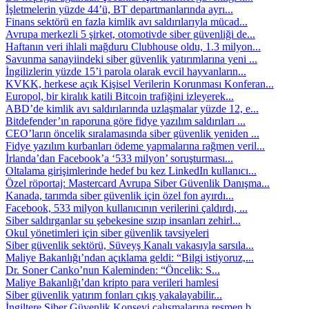
İşletmelerin yüzde 44’ü, BT departmanlarında ayrı...
Finans sektörü en fazla kimlik avı saldırılarıyla mücad...
Avrupa merkezli 5 şirket, otomotivde siber güvenliği de...
Haftanın veri ihlali mağduru Clubhouse oldu, 1.3 milyon...
Savunma sanayiindeki siber güvenlik yatırımlarına yeni ...
İngilizlerin yüzde 15’i parola olarak evcil hayvanların...
KVKK, herkese açık Kişisel Verilerin Korunması Konferan...
Europol, bir kiralık katili Bitcoin trafiğini izleyerek...
ABD’de kimlik avı saldırılarında uzlaşmalar yüzde 12, e...
Bitdefender’ın raporuna göre fidye yazılım saldırıları ...
CEO’ların öncelik sıralamasında siber güvenlik yeniden ...
Fidye yazılım kurbanları ödeme yapmalarına rağmen veril...
İrlanda’dan Facebook’a ‘533 milyon’ soruşturması...
Oltalama girişimlerinde hedef bu kez LinkedIn kullanıcı...
Özel röportaj: Mastercard Avrupa Siber Güvenlik Danışma...
Kanada, tarımda siber güvenlik için özel fon ayırdı...
Facebook, 533 milyon kullanıcının verilerini çaldırdı, ...
Siber saldırganlar su şebekesine sızıp insanları zehirl...
Okul yönetimleri için siber güvenlik tavsiyeleri
Siber güvenlik sektörü, Süveyş Kanalı vakasıyla sarsıla...
Maliye Bakanlığı’ndan açıklama geldi: “Bilgi istiyoruz,...
Dr. Soner Canko’nun Kaleminden: “Öncelik: S...
Maliye Bakanlığı’dan kripto para verileri hamlesi
Siber güvenlik yatırım fonları çıkış yakalayabilir...
İngiltere Siber Güvenlik Konseyi çalışmalarına resmen b...