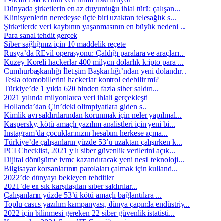
Dünyada şirketlerin en az duyurduğu ihlal türü: çalışan...
Klinisyenlerin neredeyse üçte biri uzaktan telesağlık s...
Şirketlerde veri kaybının yaşanmasının en büyük nedeni ...
Para sanal tehdit gerçek
Siber sağlığınız için 10 maddelik reçete
Rusya’da REvil operasyonu: Çaldığı paralara ve araçları...
Kuzey Koreli hackerlar 400 milyon dolarlık kripto para ...
Cumhurbaşkanlığı İletişim Başkanlığı’ndan yeni dolandır...
Tesla otomobillerini hackerlar kontrol edebilir mi?
Türkiye’de 1 yılda 620 binden fazla siber saldırı...
2021 yılında milyonlarca veri ihlali gerçekleşti
Hollanda’dan Çin’deki olimpiyatlara giden s...
Kimlik avı saldırılarından korunmak için neler yapılmal...
Kaspersky, kötü amaçlı yazılım analistleri için yeni bi...
Instagram’da çocuklarınızın hesabını herkese açma...
Türkiye’de çalışanların yüzde 53’ü uzaktan çalışırken k...
PCI Checklist, 2021 yılı siber güvenlik verilerini açık...
Dijital dönüşüme ivme kazandıracak yeni nesil teknoloji...
Bilgisayar korsanlarının parolaları çalmak için kulland...
2022’de dünyayı bekleyen tehditler
2021’de en sık karşılaşılan siber saldırılar...
Çalışanların yüzde 53’ü kötü amaçlı bağlantılara ...
Toplu casus yazılım kampanyası, dünya çapında endüstriy...
2022 için bilinmesi gereken 22 siber güvenlik istatisti...