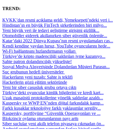
TREND:
KVKK’dan resmi açıklama geldi, Yemeksepeti’ndeki veri i...
Hindistan’ın en büyük FinTech şirketlerinden biri milyo...
Yeni büyük veri ile tedavi geliştirme girişimi gizlilik...
Otomobiller giderek akıllanırken siber güvenlik önlemle...
Katar’daki 2022 Dünya Kupası’nın resmi uygulamaları cas...
Kendi kendine yayılan hırsız, YouTube oyuncularını hede...
Wi-Fi bağlantısını hızlandırmanın yolları
Türkiye’de kripto madenciliği saldırıları ivme kazanıyo...
Sahte patron dolandırıcılığı yükselişte!
Sosyal Medya Alışverişinde Dolandırılan Müşteri Parasın...
Suç grubunun hedefi üniversiteler
Hackerların yeni tuzağı: Sahte iş teklifi
Hackerlerin gözü eğitim sektöründe
Yeni bir siber casusluk grubu ortaya çıktı
Türkiye’deki oyuncular kimlik bilgilerini ve kredi kart...
Uzak masaüstü protokollerine yönelik saldırılar azaldı...
Kaspersky ve WWP EN’nden dijital farkındalık kamp...
Farklı kuşaklar teknolojiye farklı yaklaşımlar sergiliy...
Kaspersky, portföyüne “Güvenlik Operasyonları ve ...
Blokzincir oylama oturumlarının payı arttı
Siber suçlular yeni akıllı telefon piyasaya çıkmadan ön...
Android uygulamaların yarısından fazlası kişisel verile...