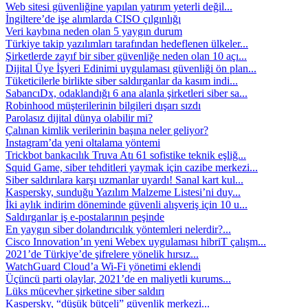
Web sitesi güvenliğine yapılan yatırım yeterli değil...
İngiltere’de işe alımlarda CISO çılgınlığı
Veri kaybına neden olan 5 yaygın durum
Türkiye takip yazılımları tarafından hedeflenen ülkeler...
Şirketlerde zayıf bir siber güvenliğe neden olan 10 açı...
Dijital Üye İşyeri Edinimi uygulaması güvenliği ön plan...
Tüketicilerle birlikte siber saldırganlar da kasım indi...
SabancıDx, odaklandığı 6 ana alanla şirketleri siber sa...
Robinhood müşterilerinin bilgileri dışarı sızdı
Parolasız dijital dünya olabilir mi?
Çalınan kimlik verilerinin başına neler geliyor?
Instagram’da yeni oltalama yöntemi
Trickbot bankacılık Truva Atı 61 sofistike teknik eşliğ...
Squid Game, siber tehditleri yaymak için cazibe merkezi...
Siber saldırılara karşı uzmanlar uyardı! Sanal kart kul...
Kaspersky, sunduğu Yazılım Malzeme Listesi’ni duy...
İki aylık indirim döneminde güvenli alışveriş için 10 u...
Saldırganlar iş e-postalarının peşinde
En yaygın siber dolandırıcılık yöntemleri nelerdir?...
Cisco Innovation’ın yeni Webex uygulaması hibriT çalışm...
2021’de Türkiye’de şifrelere yönelik hırsız...
WatchGuard Cloud’a Wi-Fi yönetimi eklendi
Üçüncü parti olaylar, 2021’de en maliyetli kurums...
Lüks mücevher şirketine siber saldırı
Kaspersky, “düşük bütçeli” güvenlik merkezi...