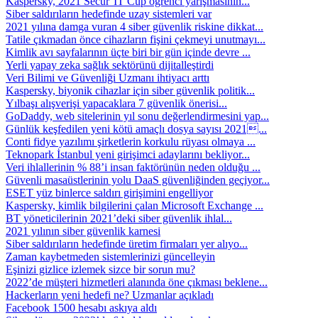
Kaspersky, 2021 Secur’IT Cup öğrenci yarışmasının...
Siber saldırıların hedefinde uzay sistemleri var
2021 yılına damga vuran 4 siber güvenlik riskine dikkat...
Tatile çıkmadan önce cihazların fişini çekmeyi unutmayı...
Kimlik avı sayfalarının üçte biri bir gün içinde devre ...
Yerli yapay zeka sağlık sektörünü dijitalleştirdi
Veri Bilimi ve Güvenliği Uzmanı ihtiyacı arttı
Kaspersky, biyonik cihazlar için siber güvenlik politik...
Yılbaşı alışverişi yapacaklara 7 güvenlik önerisi...
GoDaddy, web sitelerinin yıl sonu değerlendirmesini yap...
Günlük keşfedilen yeni kötü amaçlı dosya sayısı 2021...
Conti fidye yazılımı şirketlerin korkulu rüyası olmaya ...
Teknopark İstanbul yeni girişimci adaylarını bekliyor...
Veri ihlallerinin % 88’i insan faktörünün neden olduğu ...
Güvenli masaüstlerinin yolu DaaS güvenliğinden geçiyor...
ESET yüz binlerce saldırı girişimini engelliyor
Kaspersky, kimlik bilgilerini çalan Microsoft Exchange ...
BT yöneticilerinin 2021’deki siber güvenlik ihlal...
2021 yılının siber güvenlik karnesi
Siber saldırıların hedefinde üretim firmaları yer alıyo...
Zaman kaybetmeden sistemlerinizi güncelleyin
Eşinizi gizlice izlemek sizce bir sorun mu?
2022’de müşteri hizmetleri alanında öne çıkması beklene...
Hackerların yeni hedefi ne? Uzmanlar açıkladı
Facebook 1500 hesabı askıya aldı