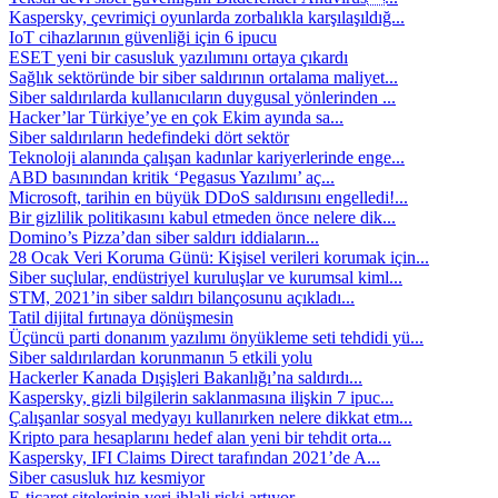
Kaspersky, çevrimiçi oyunlarda zorbalıkla karşılaşıldığ...
IoT cihazlarının güvenliği için 6 ipucu
ESET yeni bir casusluk yazılımını ortaya çıkardı
Sağlık sektöründe bir siber saldırının ortalama maliyet...
Siber saldırılarda kullanıcıların duygusal yönlerinden ...
Hacker’lar Türkiye’ye en çok Ekim ayında sa...
Siber saldırıların hedefindeki dört sektör
Teknoloji alanında çalışan kadınlar kariyerlerinde enge...
ABD basınından kritik ‘Pegasus Yazılımı’ aç...
Microsoft, tarihin en büyük DDoS saldırısını engelledi!...
Bir gizlilik politikasını kabul etmeden önce nelere dik...
Domino’s Pizza’dan siber saldırı iddiaların...
28 Ocak Veri Koruma Günü: Kişisel verileri korumak için...
Siber suçlular, endüstriyel kuruluşlar ve kurumsal kiml...
STM, 2021’in siber saldırı bilançosunu açıkladı...
Tatil dijital fırtınaya dönüşmesin
Üçüncü parti donanım yazılımı önyükleme seti tehdidi yü...
Siber saldırılardan korunmanın 5 etkili yolu
Hackerler Kanada Dışişleri Bakanlığı’na saldırdı...
Kaspersky, gizli bilgilerin saklanmasına ilişkin 7 ipuc...
Çalışanlar sosyal medyayı kullanırken nelere dikkat etm...
Kripto para hesaplarını hedef alan yeni bir tehdit orta...
Kaspersky, IFI Claims Direct tarafından 2021’de A...
Siber casusluk hız kesmiyor
E-ticaret sitelerinin veri ihlali riski artıyor