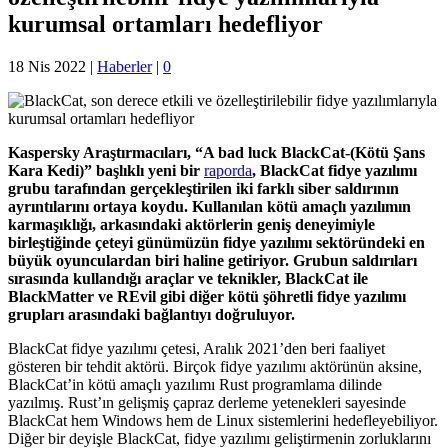
kurumsal ortamları hedefliyor
18 Nis 2022
|
Haberler
|
0
Kaspersky Araştırmacıları, “A bad luck BlackCat-(Kötü Şans
Kara Kedi)” başlıklı yeni bir
raporda
, BlackCat fidye yazılımı
grubu tarafından gerçekleştirilen iki farklı siber saldırının
ayrıntılarını ortaya koydu. Kullanılan kötü amaçlı yazılımın
karmaşıklığı, arkasındaki aktörlerin geniş deneyimiyle
birleştiğinde çeteyi günümüzün fidye yazılımı sektöründeki en
büyük oyunculardan biri haline getiriyor. Grubun saldırıları
sırasında kullandığı araçlar ve teknikler, BlackCat ile
BlackMatter ve REvil gibi diğer kötü şöhretli fidye yazılımı
grupları arasındaki bağlantıyı doğruluyor.
BlackCat fidye yazılımı çetesi, Aralık 2021’den beri faaliyet
gösteren bir tehdit aktörü. Birçok fidye yazılımı aktörünün aksine,
BlackCat’in kötü amaçlı yazılımı Rust programlama dilinde
yazılmış. Rust’ın gelişmiş çapraz derleme yetenekleri sayesinde
BlackCat hem Windows hem de Linux sistemlerini hedefleyebiliyor.
Diğer bir deyişle BlackCat, fidye yazılımı geliştirmenin zorluklarını