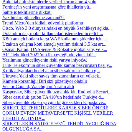
Bulut tabanlı sistemlerde verileri korumanın 4 yolu
Fortinet’in yeni araştırmasına göre ihlallerin yü...
Sahte iş tekliflerine dikkat
Yazılımları güncelleme zamanı￼
Trend Micro’dan iddialı güvenlik platformu
Cisco, Web 3.0 dünyasındaki en büyük 5 tehlikeyi açıkla...
Dolandırıcılar, mobil kullanıcıları istemeden ücretli h...
Kötü amaçlı botlara karşı WAF kullanımı şirketler için ...
Uzaktan çalışma kötü amaçlı yazılım riskini 3,5 kat art...
Osman Karan, DNSSense & Roksit’e global satış ve k...
APT tehditleri 2022’nin ilk çeyreğinde yine aktif...
Yazılımını güncelleyenin riski yarıya iniyor￼
Türk Telekom’un siber güvenlik kampı başvuruları başlıy...
Kritik altyapıları hedef alan siber saldırılar halkın g...
Ukrayna’daki siber savaş tüm zamanların en yüksek...
Kamera korsanlığı: Biri sizi gözetliyor olabilir
Vector Capital, Watchguard’ı satın aldı
Kaspersky, Siber güvenlik uzmanlık kiti Endpoint Securi...
Siber casusluk grubu TA410’ün hedefinde Türkiye d...
Siber güvenlikteki en yaygın bilgi eksikleri E-posta ve...
ŞİRKET İÇİ TEHDİTLERE KARŞI 6 SİBER ÖNERİ!
ÇOKLU EVREN METAVERSE’TE KİŞİSEL VERİLER
TEHDİT ALTINDA...
ŞİRKETLERİN SADECE %3’Ü TEHDİT AVCILIĞINDA
OLGUNLUĞA SA...