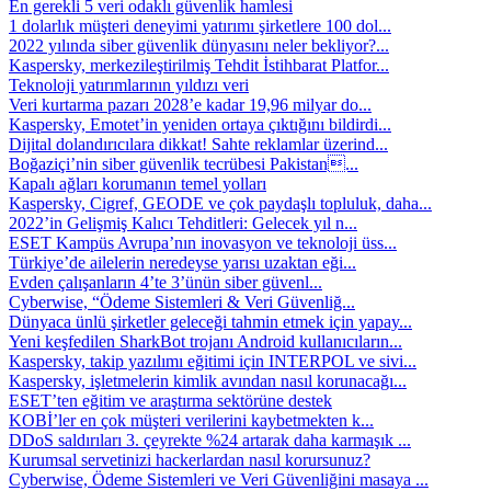
En gerekli 5 veri odaklı güvenlik hamlesi
1 dolarlık müşteri deneyimi yatırımı şirketlere 100 dol...
2022 yılında siber güvenlik dünyasını neler bekliyor?...
Kaspersky, merkezileştirilmiş Tehdit İstihbarat Platfor...
Teknoloji yatırımlarının yıldızı veri
Veri kurtarma pazarı 2028’e kadar 19,96 milyar do...
Kaspersky, Emotet’in yeniden ortaya çıktığını bildirdi...
Dijital dolandırıcılara dikkat! Sahte reklamlar üzerind...
Boğaziçi’nin siber güvenlik tecrübesi Pakistan...
Kapalı ağları korumanın temel yolları
Kaspersky, Cigref, GEODE ve çok paydaşlı topluluk, daha...
2022’in Gelişmiş Kalıcı Tehditleri: Gelecek yıl n...
ESET Kampüs Avrupa’nın inovasyon ve teknoloji üss...
Türkiye’de ailelerin neredeyse yarısı uzaktan eği...
Evden çalışanların 4’te 3’ünün siber güvenl...
Cyberwise, “Ödeme Sistemleri & Veri Güvenliğ...
Dünyaca ünlü şirketler geleceği tahmin etmek için yapay...
Yeni keşfedilen SharkBot trojanı Android kullanıcıların...
Kaspersky, takip yazılımı eğitimi için INTERPOL ve sivi...
Kaspersky, işletmelerin kimlik avından nasıl korunacağı...
ESET’ten eğitim ve araştırma sektörüne destek
KOBİ’ler en çok müşteri verilerini kaybetmekten k...
DDoS saldırıları 3. çeyrekte %24 artarak daha karmaşık ...
Kurumsal servetinizi hackerlardan nasıl korursunuz?
Cyberwise, Ödeme Sistemleri ve Veri Güvenliğini masaya ...