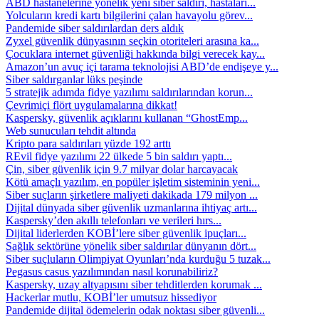
ABD hastanelerine yönelik yeni siber saldırı, hastaları...
Yolcuların kredi kartı bilgilerini çalan havayolu görev...
Pandemide siber saldırılardan ders aldık
Zyxel güvenlik dünyasının seçkin otoriteleri arasına ka...
Çocuklara internet güvenliği hakkında bilgi verecek kay...
Amazon’un avuç içi tarama teknolojisi ABD’de endişeye y...
Siber saldırganlar lüks peşinde
5 stratejik adımda fidye yazılımı saldırılarından korun...
Çevrimiçi flört uygulamalarına dikkat!
Kaspersky, güvenlik açıklarını kullanan “GhostEmp...
Web sunucuları tehdit altında
Kripto para saldırıları yüzde 192 arttı
REvil fidye yazılımı 22 ülkede 5 bin saldırı yaptı...
Çin, siber güvenlik için 9.7 milyar dolar harcayacak
Kötü amaçlı yazılım, en popüler işletim sisteminin yeni...
Siber suçların şirketlere maliyeti dakikada 179 milyon ...
Dijital dünyada siber güvenlik uzmanlarına ihtiyaç artı...
Kaspersky’den akıllı telefonları ve verileri hırs...
Dijital liderlerden KOBİ’lere siber güvenlik ipuçları...
Sağlık sektörüne yönelik siber saldırılar dünyanın dört...
Siber suçluların Olimpiyat Oyunları’nda kurduğu 5 tuzak...
Pegasus casus yazılımından nasıl korunabiliriz?
Kaspersky, uzay altyapısını siber tehditlerden korumak ...
Hackerlar mutlu, KOBİ’ler umutsuz hissediyor
Pandemide dijital ödemelerin odak noktası siber güvenli...