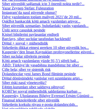
Siber güvenliği sağlamak için 3 önemli nokta nedir?...
Yazar Zeynep Stefan: Fulguration
Instagram’da nasıl güvende olunur?
Fidye yazılımların toplam maliyeti 2021’de 20 mil...
QakBot bankacılık kötü amaçlı yazılımları artıyor...
Siber güvenlik uzmanları, bulutlardaki yanlış yapılandı...
Ünlü serçe casusluk peşinde
Kişisel bilgilerini paylaşanlar endişeli
Barclays, siber suçlular tarafından hacklendi!
Dijital + sosyal + mühendislik
Şirketlerin dikkat etmesi gereken 10 siber güvenlik boş...
Kaspersky’den İnsan Kaynakları profesyonellerine güvenl...
Siber suçlular şifrelerin peşinde
Kötü amaçlı yazılımların yüzde 91,5’i şifreli bağ...
ABD: Türkiye’de yaşadığına inandığımız bir siber ...
Çifte bela; siber ve sistemik risk
Dolandırıcılar yeni James Bond filminin peşinde
Dijital dönüşümdeki yanlışlar veri sızıntılarını artırı...
Siber riski nasıl yöneteceğiz?
Eğitim kurumları siber saldırıya uğruyor!
KOBİ’ler sosyal mühendislik saldırılarına kurban ...
Kaspersky, Uluslararası Bilgiye Evrensel Erişim Gününü ...
Finansal teknolojilerde siber güvenlik
Şirketlerin korkulu rüyası e-posta dolandırıcılığı...
Veri güvenliğiniz tehlikede olabilir