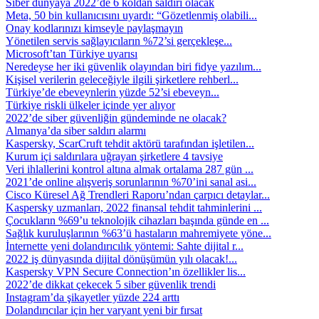
Siber dünyaya 2022’de 6 koldan saldırı olacak
Meta, 50 bin kullanıcısını uyardı: “Gözetlenmiş olabili...
Onay kodlarınızı kimseyle paylaşmayın
Yönetilen servis sağlayıcıların %72’si gerçekleşe...
Microsoft’tan Türkiye uyarısı
Neredeyse her iki güvenlik olayından biri fidye yazılım...
Kişisel verilerin geleceğiyle ilgili şirketlere rehberl...
Türkiye’de ebeveynlerin yüzde 52’si ebeveyn...
Türkiye riskli ülkeler içinde yer alıyor
2022’de siber güvenliğin gündeminde ne olacak?
Almanya’da siber saldırı alarmı
Kaspersky, ScarCruft tehdit aktörü tarafından işletilen...
Kurum içi saldırılara uğrayan şirketlere 4 tavsiye
Veri ihlallerini kontrol altına almak ortalama 287 gün ...
2021’de online alışveriş sorunlarının %70’ini sanal asi...
Cisco Küresel Ağ Trendleri Raporu’ndan çarpıcı detaylar...
Kaspersky uzmanları, 2022 finansal tehdit tahminlerini ...
Çocukların %69’u teknolojik cihazları başında günde en ...
Sağlık kuruluşlarının %63’ü hastaların mahremiyete yöne...
İnternette yeni dolandırıcılık yöntemi: Sahte dijital r...
2022 iş dünyasında dijital dönüşümün yılı olacak!...
Kaspersky VPN Secure Connection’ın özellikler lis...
2022’de dikkat çekecek 5 siber güvenlik trendi
Instagram’da şikayetler yüzde 224 arttı
Dolandırıcılar için her varyant yeni bir fırsat