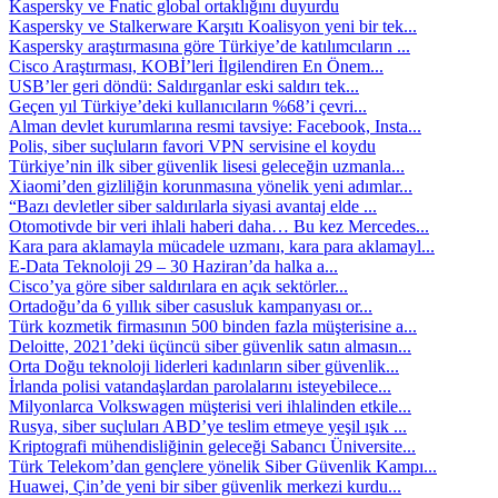
Kaspersky ve Fnatic global ortaklığını duyurdu
Kaspersky ve Stalkerware Karşıtı Koalisyon yeni bir tek...
Kaspersky araştırmasına göre Türkiye’de katılımcıların ...
Cisco Araştırması, KOBİ’leri İlgilendiren En Önem...
USB’ler geri döndü: Saldırganlar eski saldırı tek...
Geçen yıl Türkiye’deki kullanıcıların %68’i çevri...
Alman devlet kurumlarına resmi tavsiye: Facebook, Insta...
Polis, siber suçluların favori VPN servisine el koydu
Türkiye’nin ilk siber güvenlik lisesi geleceğin uzmanla...
Xiaomi’den gizliliğin korunmasına yönelik yeni adımlar...
“Bazı devletler siber saldırılarla siyasi avantaj elde ...
Otomotivde bir veri ihlali haberi daha… Bu kez Mercedes...
Kara para aklamayla mücadele uzmanı, kara para aklamayl...
E-Data Teknoloji 29 – 30 Haziran’da halka a...
Cisco’ya göre siber saldırılara en açık sektörler...
Ortadoğu’da 6 yıllık siber casusluk kampanyası or...
Türk kozmetik firmasının 500 binden fazla müşterisine a...
Deloitte, 2021’deki üçüncü siber güvenlik satın almasın...
Orta Doğu teknoloji liderleri kadınların siber güvenlik...
İrlanda polisi vatandaşlardan parolalarını isteyebilece...
Milyonlarca Volkswagen müşterisi veri ihlalinden etkile...
Rusya, siber suçluları ABD’ye teslim etmeye yeşil ışık ...
Kriptografi mühendisliğinin geleceği Sabancı Üniversite...
Türk Telekom’dan gençlere yönelik Siber Güvenlik Kampı...
Huawei, Çin’de yeni bir siber güvenlik merkezi kurdu...