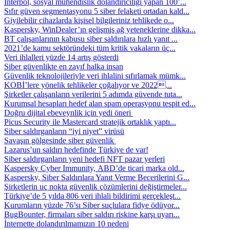
Interpol, sosyal mühendislik dolandırıcılığı yapan 100’...
Sıfır güven segmentasyonu 5 siber felaketi ortadan kald...
Giyilebilir cihazlarda kişisel bilgileriniz tehlikede o...
Kaspersky, WinDealer’ın gelişmiş ağ yeteneklerine dikka...
BT çalışanlarının kabusu siber saldırılara hızlı yanıt ...
2021’de kamu sektöründeki tüm kritik vakaların üç...
Veri ihlalleri yüzde 14 artış gösterdi
Siber güvenlikte en zayıf halka insan
Güvenlik teknolojileriyle veri ihlalini sıfırlamak mümk...
KOBİ’lere yönelik tehlikeler çoğalıyor ve 2022...
Şirketler çalışanların verilerini 5 adımda güvende tuta...
Kurumsal hesapları hedef alan spam operasyonu tespit ed...
Doğru dijital ebeveynlik için yedi öneri
Picus Security ile Mastercard stratejik ortaklık yaptı...
Siber saldırganların “iyi niyet” virüsü
Savaşın gölgesinde siber güvenlik
Lazarus’un saldırı hedefinde Türkiye de var!
Siber saldırganların yeni hedefi NFT pazar yerleri
Kaspersky Cyber Immunity, ABD’de ticari marka old...
Kaspersky, Siber Saldırılara Yanıt Verme Becerilerini G...
Şirketlerin uç nokta güvenlik çözümlerini değiştirmeler...
Türkiye’de 5 yılda 806 veri ihlali bildirimi gerçekleşt...
Kurumların yüzde 76’sı Siber suçlulara fidye ödüyor...
BugBounter, firmaları siber saldırı riskine karşı uyarı...
İnternette dolandırılmamızın 10 nedeni