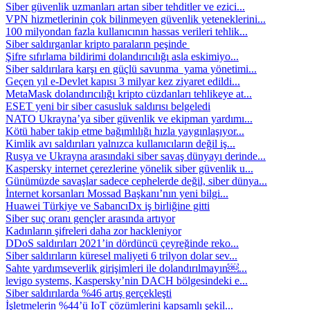
Siber güvenlik uzmanları artan siber tehditler ve ezici...
VPN hizmetlerinin çok bilinmeyen güvenlik yeteneklerini...
100 milyondan fazla kullanıcının hassas verileri tehlik...
Siber saldırganlar kripto paraların peşinde
Şifre sıfırlama bildirimi dolandırıcılığı asla eskimiyo...
Siber saldırılara karşı en güçlü savunma yama yönetimi...
Geçen yıl e-Devlet kapısı 3 milyar kez ziyaret edildi...
MetaMask dolandırıcılığı kripto cüzdanları tehlikeye at...
ESET yeni bir siber casusluk saldırısı belgeledi
NATO Ukrayna’ya siber güvenlik ve ekipman yardımı...
Kötü haber takip etme bağımlılığı hızla yaygınlaşıyor...
Kimlik avı saldırıları yalnızca kullanıcıların değil iş...
Rusya ve Ukrayna arasındaki siber savaş dünyayı derinde...
Kaspersky internet çerezlerine yönelik siber güvenlik u...
Günümüzde savaşlar sadece cephelerde değil, siber dünya...
İnternet korsanları Mossad Başkanı’nın yeni bilgi...
Huawei Türkiye ve SabancıDx iş birliğine gitti
Siber suç oranı gençler arasında artıyor
Kadınların şifreleri daha zor hackleniyor
DDoS saldırıları 2021’in dördüncü çeyreğinde reko...
Siber saldırıların küresel maliyeti 6 trilyon dolar sev...
Sahte yardımseverlik girişimleri ile dolandırılmayın￼...
levigo systems, Kaspersky’nin DACH bölgesindeki e...
Siber saldırılarda %46 artış gerçekleşti
İşletmelerin %44’ü IoT çözümlerini kapsamlı şekil...