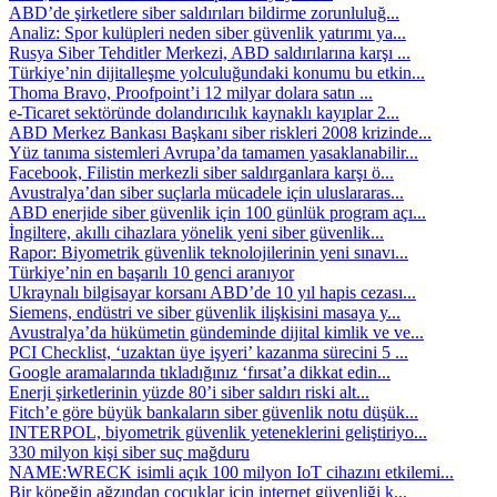
ABD’de şirketlere siber saldırıları bildirme zorunluluğ...
Analiz: Spor kulüpleri neden siber güvenlik yatırımı ya...
Rusya Siber Tehditler Merkezi, ABD saldırılarına karşı ...
Türkiye’nin dijitalleşme yolculuğundaki konumu bu etkin...
Thoma Bravo, Proofpoint’i 12 milyar dolara satın ...
e-Ticaret sektöründe dolandırıcılık kaynaklı kayıplar 2...
ABD Merkez Bankası Başkanı siber riskleri 2008 krizinde...
Yüz tanıma sistemleri Avrupa’da tamamen yasaklanabilir...
Facebook, Filistin merkezli siber saldırganlara karşı ö...
Avustralya’dan siber suçlarla mücadele için uluslararas...
ABD enerjide siber güvenlik için 100 günlük program açı...
İngiltere, akıllı cihazlara yönelik yeni siber güvenlik...
Rapor: Biyometrik güvenlik teknolojilerinin yeni sınavı...
Türkiye’nin en başarılı 10 genci aranıyor
Ukraynalı bilgisayar korsanı ABD’de 10 yıl hapis cezası...
Siemens, endüstri ve siber güvenlik ilişkisini masaya y...
Avustralya’da hükümetin gündeminde dijital kimlik ve ve...
PCI Checklist, ‘uzaktan üye işyeri’ kazanma sürecini 5 ...
Google aramalarında tıkladığınız ‘fırsat’a dikkat edin...
Enerji şirketlerinin yüzde 80’i siber saldırı riski alt...
Fitch’e göre büyük bankaların siber güvenlik notu düşük...
INTERPOL, biyometrik güvenlik yeteneklerini geliştiriyo...
330 milyon kişi siber suç mağduru
NAME:WRECK isimli açık 100 milyon IoT cihazını etkilemi...
Bir köpeğin ağzından çocuklar için internet güvenliği k...