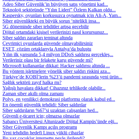
Adeo Siber Güvenlik’in büyüyen satış yönetimi kad...
Teknoloji sektöründe “Yılın Lideri” Özlem Kalkan oldu...
Kaspersky, oyunları korkusuzca oynatmak için Ali-A, Yam...
Siber güvenlikteki en büyük sorun ‘nitelikli insa...
5G döneminde siber tehditler artışa geçebilir
Dijital ortamdaki kişisel verilerinizi nasıl korursunuz...
Siber saldırı zararları teminat altında
Çevrimiçi oyunlarda güvende olmayabilirsiniz
ESET, çözüm ortaklarıyla Antalya‘da buluştu
Yılın ilk yarısında 5,4 milyon DDoS saldırısı gerçekleş...
Verileriniz olası bir felakete karşı güvende mi?
Microsoft kullananlar dikkat: Hacker saldırısı altında ...
Bu yöntem işletmelere yönelik siber saldırı riskini aza...
Türkiye’de KOBİ’lerin %23’ü pandemi sırasında yeni ürün...
Sağlık sektörü zayıf halka mı?
Yağışlı havalara dikkat! Cihazınız tehlikede olabilir...
Zaman siber akıllı olma zamanı
Polys, en yenilikçi demokrasi platformu olarak kabul ed...
En önemli güvenlik tehdidi: Siber saldırılar
Siber saldırıların %67’si uzaktan çalışanları hed...
Güvenli e-ticaret için; olmazsa olmazlar
Sabancı Üniversitesi Altunizade Dijital Kampüs’ünde eği...
Siber Güvenlik Kampı açılış programı
Yeni tehdidin hedefi Linux yüklü cihazlar
Bu yaz çocuklar internette neyle ilgilendi?