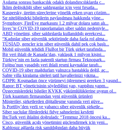
Aşılama sonrası bankacılık odaklı dolandırıcılıklarda c...
İklim değişikliği siber saldırganlar için yeni fırsatla...
Kaspersky, üretim süreçlerine yönelik erken uyarı çözüm...
Sır niteliğindeki bilgilerin paylaşılması hakkında yöne...
Symphony, FireEye markasını 1.2 milyar dolara satın alı...
İsveç’te COVID-19 raporlamaları siber saldırı nedeniyle...
ABD yönetimi, siber saldırılarda kullanıldığı gerekçesi...
“Kadınlar siber güvenlik sektöründe daha fazla rol alma...
TÜSİAD, gençler için siber güvenlik dahil pek çok başlı...
Mobil güvenlik tehdidi FluBot bir Türk şirket tarafında...
Bir veri ihlali de Kanada’dan, yaklaşık 1 milyon kişini...
Türkiye’nin en fazla patentli startup firması Teknopark...
Fujitsu’nun yaşadığı veri ihlali resmi kaynaklar tarafı...
COVID-19 siber mağdurları yalnızca hastalıkla değil, aç...
Sahte villa kiralama siteleri tatil hayallerinizi yıkma...
GDPR: Koşmadan önce yürümeyi öğrenmesi gereken 3 yaşınd...
Rapor: BT yöneticisinin söylediğini yap, yaptığını yapm...
Özgeçmişlerdeki bilgiler KVKK yükümlülüklerine uygun ol...
Türk kuantum firmasından yeni güvenlik ürünleri
Müşteriler, şirketlerden dijitalleşme yanında veri güve...
İş Portföy’den yerli ve yabancı siber güvenlik şirketle...
Siber suçlular filmlerdeki fidye sahnelerini keşfetti
BtcTurk veri ihlalini doğruladı: “Temmuz 2018 öncesi ka...
Cisco, güvenlik açığı yönetimini güçlendirmek için yeni...
Kablosuz ağlarda risk sanıldığından daha büyük