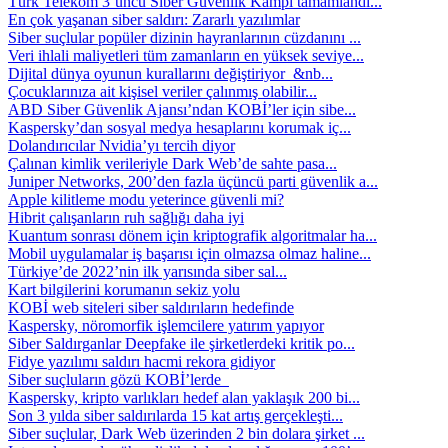
Türk Telekom 3’üncü Siber Güvenlik Kampı tamamlandı...
En çok yaşanan siber saldırı: Zararlı yazılımlar
Siber suçlular popüler dizinin hayranlarının cüzdanını ...
Veri ihlali maliyetleri tüm zamanların en yüksek seviye...
Dijital dünya oyunun kurallarını değiştiriyor &nb...
Çocuklarınıza ait kişisel veriler çalınmış olabilir...
ABD Siber Güvenlik Ajansı’ndan KOBİ’ler için sibe...
Kaspersky’dan sosyal medya hesaplarını korumak iç...
Dolandırıcılar Nvidia’yı tercih diyor
Çalınan kimlik verileriyle Dark Web’de sahte pasa...
Juniper Networks, 200’den fazla üçüncü parti güvenlik a...
Apple kilitleme modu yeterince güvenli mi?
Hibrit çalışanların ruh sağlığı daha iyi
Kuantum sonrası dönem için kriptografik algoritmalar ha...
Mobil uygulamalar iş başarısı için olmazsa olmaz haline...
Türkiye’de 2022’nin ilk yarısında siber sal...
Kart bilgilerini korumanın sekiz yolu
KOBİ web siteleri siber saldırıların hedefinde
Kaspersky, nöromorfik işlemcilere yatırım yapıyor
Siber Saldırganlar Deepfake ile şirketlerdeki kritik po...
Fidye yazılımı saldırı hacmi rekora gidiyor
Siber suçluların gözü KOBİ’lerde
Kaspersky, kripto varlıkları hedef alan yaklaşık 200 bi...
Son 3 yılda siber saldırılarda 15 kat artış gerçekleşti...
Siber suçlular, Dark Web üzerinden 2 bin dolara şirket ...