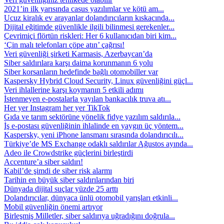
2021’in ilk yarısında casus yazılımlar ve kötü am...
Ucuz kiralık ev arayanlar dolandırıcıların kıskacında...
Dijital eğitimde güvenlikle ilgili bilinmesi gerekenler...
Çevrimiçi flörtün riskleri: Her 6 kullanıcıdan biri kim...
‘Çin malı telefonları çöpe atın’ çağrısı!
Veri güvenliği şirketi Karmasis, Azerbaycan’da
Siber saldırılara karşı daima korunmanın 6 yolu
Siber korsanların hedefinde bağlı otomobiller var
Kaspersky Hybrid Cloud Security, Linux güvenliğini güçl...
Veri ihlallerine karşı koymanın 5 etkili adımı
İstenmeyen e-postalarla yayılan bankacılık truva atı...
Her yer Instagram her yer TikTok
Gıda ve tarım sektörüne yönelik fidye yazılım saldırıla...
İş e-postası güvenliğinin ihlalinde en yaygın üç yöntem...
Kaspersky, yeni iPhone lansmanı sırasında dolandırıcılı...
Türkiye’de MS Exchange odaklı saldırılar Ağustos ayında...
Adeo ile Crowdstrike güçlerini birleştirdi
Accenture’a siber saldırı!
Kabil’de şimdi de siber risk alarmı
Tarihin en büyük siber saldırılarından biri
Dünyada dijital suçlar yüzde 25 arttı
Dolandırıcılar, dünyaca ünlü otomobil yarışları etkinli...
Mobil güvenliğin önemi artıyor
Birleşmiş Milletler, siber saldırıya uğradığını doğrula...