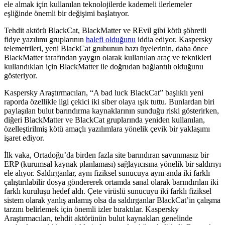
ele almak için kullanılan teknolojilerde kademeli ilerlemeler
eşliğinde önemli bir değişimi başlatıyor.
Tehdit aktörü BlackCat, BlackMatter ve REvil gibi kötü şöhretli
fidye yazılımı gruplarının
halefi olduğunu
iddia ediyor. Kaspersky
telemetrileri, yeni BlackCat grubunun bazı üyelerinin, daha önce
BlackMatter tarafından yaygın olarak kullanılan araç ve teknikleri
kullandıkları için BlackMatter ile doğrudan bağlantılı olduğunu
gösteriyor.
Kaspersky Araştırmacıları, “A bad luck BlackCat” başlıklı yeni
raporda özellikle ilgi çekici iki siber olaya ışık tuttu. Bunlardan biri
paylaşılan bulut barındırma kaynaklarının sunduğu riski gösterirken,
diğeri BlackMatter ve BlackCat gruplarında yeniden kullanılan,
özelleştirilmiş kötü amaçlı yazılımlara yönelik çevik bir yaklaşımı
işaret ediyor.
İlk vaka, Ortadoğu’da birden fazla site barındıran savunmasız bir
ERP (kurumsal kaynak planlaması) sağlayıcısına yönelik bir saldırıyı
ele alıyor. Saldırganlar, aynı fiziksel sunucuya aynı anda iki farklı
çalıştırılabilir dosya göndererek ortamda sanal olarak barındırılan iki
farklı kuruluşu hedef aldı. Çete virüslü sunucuyu iki farklı fiziksel
sistem olarak yanlış anlamış olsa da saldırganlar BlackCat’in çalışma
tarzını belirlemek için önemli izler bıraktılar. Kaspersky
Araştırmacıları, tehdit aktörünün bulut kaynakları genelinde