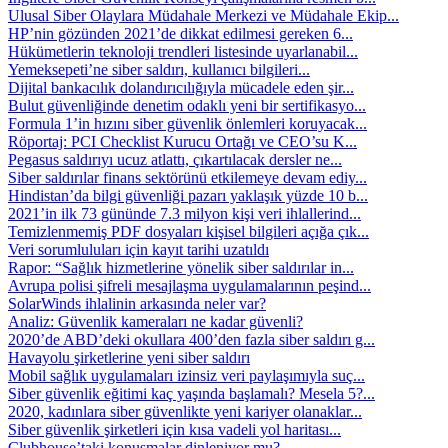
Ulusal Siber Olaylara Müdahale Merkezi ve Müdahale Ekip...
HP’nin gözünden 2021’de dikkat edilmesi gereken 6...
Hükümetlerin teknoloji trendleri listesinde uyarlanabil...
Yemeksepeti’ne siber saldırı, kullanıcı bilgileri...
Dijital bankacılık dolandırıcılığıyla mücadele eden şir...
Bulut güvenliğinde denetim odaklı yeni bir sertifikasyo...
Formula 1’in hızını siber güvenlik önlemleri koruyacak...
Röportaj: PCI Checklist Kurucu Ortağı ve CEO’su K...
Pegasus saldırıyı ucuz atlattı, çıkartılacak dersler ne...
Siber saldırılar finans sektörünü etkilemeye devam ediy...
Hindistan’da bilgi güvenliği pazarı yaklaşık yüzde 10 b...
2021’in ilk 73 gününde 7.3 milyon kişi veri ihlallerind...
Temizlenmemiş PDF dosyaları kişisel bilgileri açığa çık...
Veri sorumluluları için kayıt tarihi uzatıldı
Rapor: “Sağlık hizmetlerine yönelik siber saldırılar in...
Avrupa polisi şifreli mesajlaşma uygulamalarının peşind...
SolarWinds ihlalinin arkasında neler var?
Analiz: Güvenlik kameraları ne kadar güvenli?
2020’de ABD’deki okullara 400’den fazla siber saldırı g...
Havayolu şirketlerine yeni siber saldırı
Mobil sağlık uygulamaları izinsiz veri paylaşımıyla suç...
Siber güvenlik eğitimi kaç yaşında başlamalı? Mesela 5?...
2020, kadınlara siber güvenlikte yeni kariyer olanaklar...
Siber güvenlik şirketleri için kısa vadeli yol haritası...
Clubhouse’taki konuşmalar dinleniyor mu?