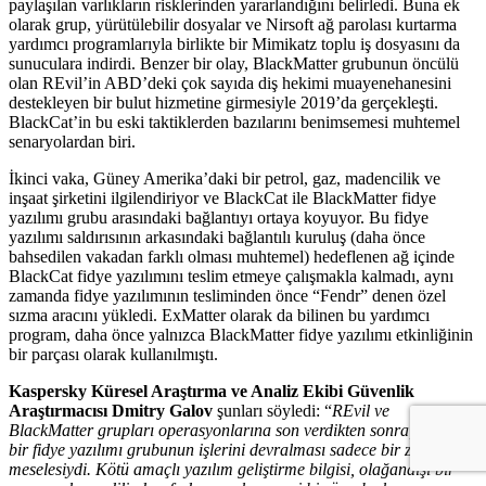
paylaşılan varlıkların risklerinden yararlandığını belirledi. Buna ek
olarak grup, yürütülebilir dosyalar ve Nirsoft ağ parolası kurtarma
yardımcı programlarıyla birlikte bir Mimikatz toplu iş dosyasını da
sunuculara indirdi. Benzer bir olay, BlackMatter grubunun öncülü
olan REvil’in ABD’deki çok sayıda diş hekimi muayenehanesini
destekleyen bir bulut hizmetine girmesiyle 2019’da gerçekleşti.
BlackCat’in bu eski taktiklerden bazılarını benimsemesi muhtemel
senaryolardan biri.
İkinci vaka, Güney Amerika’daki bir petrol, gaz, madencilik ve
inşaat şirketini ilgilendiriyor ve BlackCat ile BlackMatter fidye
yazılımı grubu arasındaki bağlantıyı ortaya koyuyor. Bu fidye
yazılımı saldırısının arkasındaki bağlantılı kuruluş (daha önce
bahsedilen vakadan farklı olması muhtemel) hedeflenen ağ içinde
BlackCat fidye yazılımını teslim etmeye çalışmakla kalmadı, aynı
zamanda fidye yazılımının tesliminden önce “Fendr” denen özel
sızma aracını yükledi. ExMatter olarak da bilinen bu yardımcı
program, daha önce yalnızca BlackMatter fidye yazılımı etkinliğinin
bir parçası olarak kullanılmıştı.
Kaspersky Küresel Araştırma ve Analiz Ekibi Güvenlik
Araştırmacısı Dmitry Galov
şunları söyledi: “
REvil ve
BlackMatter grupları operasyonlarına son verdikten sonra, başka
bir fidye yazılımı grubunun işlerini devralması sadece bir zaman
meselesiydi. Kötü amaçlı yazılım geliştirme bilgisi, olağandışı bir