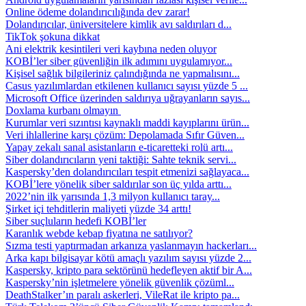
Online ödeme dolandırıcılığında dev zarar!
Dolandırıcılar, üniversitelere kimlik avı saldırıları d...
TikTok şokuna dikkat
Ani elektrik kesintileri veri kaybına neden oluyor
KOBİ’ler siber güvenliğin ilk adımını uygulamıyor...
Kişisel sağlık bilgileriniz çalındığında ne yapmalısını...
Casus yazılımlardan etkilenen kullanıcı sayısı yüzde 5 ...
Microsoft Office üzerinden saldırıya uğrayanların sayıs...
Doxlama kurbanı olmayın
Kurumlar veri sızıntısı kaynaklı maddi kayıplarını ürün...
Veri ihlallerine karşı çözüm: Depolamada Sıfır Güven...
Yapay zekalı sanal asistanların e-ticaretteki rolü artı...
Siber dolandırıcıların yeni taktiği: Sahte teknik servi...
Kaspersky’den dolandırıcıları tespit etmenizi sağlayaca...
KOBİ’lere yönelik siber saldırılar son üç yılda arttı...
2022’nin ilk yarısında 1,3 milyon kullanıcı taray...
Şirket içi tehditlerin maliyeti yüzde 34 arttı!
Siber suçluların hedefi KOBİ’ler
Karanlık webde kebap fiyatına ne satılıyor?
Sızma testi yaptırmadan arkanıza yaslanmayın hackerları...
Arka kapı bilgisayar kötü amaçlı yazılım sayısı yüzde 2...
Kaspersky, kripto para sektörünü hedefleyen aktif bir A...
Kaspersky’nin işletmelere yönelik güvenlik çözüml...
DeathStalker’ın paralı askerleri, VileRat ile kripto pa...