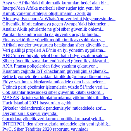
Asya ve Afrika’daki diplomatik kurumları hedef alan bir...
Interpol’den Afrika merkezli siber suçlar için yeni bir...
Kimlik yönetim stratejisi oluşturmanın 5 zorluğu
Almanya, Facebook’a WhatsApp verilerini işleyemezsin de...
Güvenlik, hibrit çalışmaya geçen Avrupa’daki işletmeler...
Analiz: Akıllı şehirlerde ne gibi siber güvenlik önleml...
Partikül hızlandırıcısında da güvenlik açığı bulundu...
Finans sektörüne yönelik mobil kimlik avı saldırıları y...
Afrikalı gençler uyuşturucu batağından siber güvenlik e...
Veri gizliliği projeleri AB’nin en iyi yönetim uygulama...
ABD’nin en büyük petrol boru hattı fidye yazılımı saldı...
Siber güvenlik uzmanları endüstriyel güvenlik yaklaşıml...
AXA Fransa poliçelerden fidye yazılımı çıkartıyor...
Kuantum çağında IoT cihazlarının güvenliğini sağlamak...
Selfie biyometri ile uzaktan kimlik doğrulama dönemi ba...
Fidye yazılımı saldırılarıyla mücadele eden hastanelere...
Üçüncü parti çözümler işletmelerin yüzde 51’inde veri i...
Çok satanlar listesindeki siber güvenlik kitabı sektörd...
MASAK, kripto varlık platformlarına yükümlülük ihlaller...
Hack İstanbul 2021 başvuruları açıldı
Şirketler ‘dolandırıcılık pandemisiyle’ mücadelede zorl...
Dergimizin ilk sayısı yayında!
Çocuklara yönelik veri koruma politikaları nasıl şekill...
INTERPOL’den siber suçlarla mücadele için yeni işbirliğ...
PwC, Siber Tehditler 2020 raporunu yayınladı