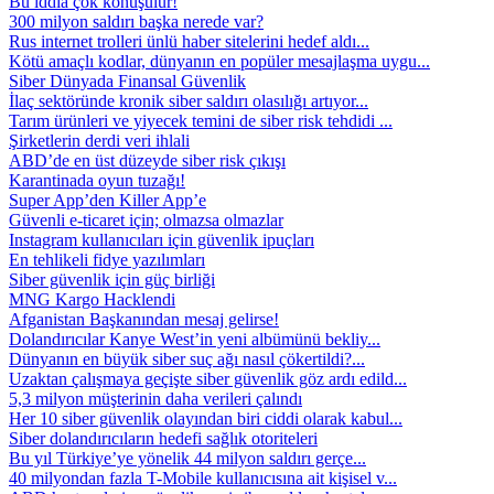
Bu iddia çok konuşulur!
300 milyon saldırı başka nerede var?
Rus internet trolleri ünlü haber sitelerini hedef aldı...
Kötü amaçlı kodlar, dünyanın en popüler mesajlaşma uygu...
Siber Dünyada Finansal Güvenlik
İlaç sektöründe kronik siber saldırı olasılığı artıyor...
Tarım ürünleri ve yiyecek temini de siber risk tehdidi ...
Şirketlerin derdi veri ihlali
ABD’de en üst düzeyde siber risk çıkışı
Karantinada oyun tuzağı!
Super App’den Killer App’e
Güvenli e-ticaret için; olmazsa olmazlar
Instagram kullanıcıları için güvenlik ipuçları
En tehlikeli fidye yazılımları
Siber güvenlik için güç birliği
MNG Kargo Hacklendi
Afganistan Başkanından mesaj gelirse!
Dolandırıcılar Kanye West’in yeni albümünü bekliy...
Dünyanın en büyük siber suç ağı nasıl çökertildi?...
Uzaktan çalışmaya geçişte siber güvenlik göz ardı edild...
5,3 milyon müşterinin daha verileri çalındı
Her 10 siber güvenlik olayından biri ciddi olarak kabul...
Siber dolandırıcıların hedefi sağlık otoriteleri
Bu yıl Türkiye’ye yönelik 44 milyon saldırı gerçe...
40 milyondan fazla T-Mobile kullanıcısına ait kişisel v...