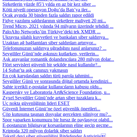
Şirketlerin yüzde 85’i yılda en az bir kez siber ...
Kötü niyetli operasyon Doğu’da Batı’ya iler...
Ocak ayında 30 binden fazla saldırı rapor edildi
Fidye yazılımı saldırılarının şirketlere maliyeti 20 mi...
Trend Micro, 2021 yılında 94 milyarın üzerinde tehdidi ...
PaloAlto Networks’ün Türkiye’deki tek XMDR ...
Ukrayna silahlı kuvvetleri ve bankaları siber saldırıya...
Uzaktan ağ bağlantıları siber saldırıları artırıyor...
Telefonunuzun saldırıya uğradığını nasıl anlarsınız? ...
Sevgililer Günü’nde aşkınızı kutlarken, verilerin...
Aşk arayanlar romantik dolandırıcılara 280 milyon dolar...
Flört servisleri güvenli bir şekilde nasıl kullanılır?...
14 Şubat’ta aşk canınızı yakmasın
En çok karşılaşılan saldırı türü parola tahmini...
Sevgililer Günü ve sonrasında dijital ortamda kendinizi...
Sahte içerikli e-postalar kullanıcıların kabusu oldu...
Kaspersky ve Laboratoria Art&Science Foundation, u...
Zyxel Sevgililer Günü’nde artan siber tuzaklara k...
Uç nokta güvenliğinin lideri ESET
Güvenli İnternet Günü’ne özel güvenlik önerileri...
Çöp kutusuna taşınan dosyalar gerçekten siliniyor mu?...
Spor yaparken konumuzu bir hırsız ile paylaşıyor olabil...
E-postanızın bilgisayar korsanlarının eline geçip geçme...
Kriptoda 320 milyon dolarlık siber saldırı
Tekstil devi siber güvenliğini Bitdefender Antivirüs...