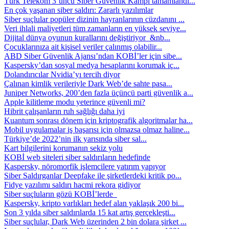
Türk Telekom 3’üncü Siber Güvenlik Kampı tamamlandı...
En çok yaşanan siber saldırı: Zararlı yazılımlar
Siber suçlular popüler dizinin hayranlarının cüzdanını ...
Veri ihlali maliyetleri tüm zamanların en yüksek seviye...
Dijital dünya oyunun kurallarını değiştiriyor &nb...
Çocuklarınıza ait kişisel veriler çalınmış olabilir...
ABD Siber Güvenlik Ajansı’ndan KOBİ’ler için sibe...
Kaspersky’dan sosyal medya hesaplarını korumak iç...
Dolandırıcılar Nvidia’yı tercih diyor
Çalınan kimlik verileriyle Dark Web’de sahte pasa...
Juniper Networks, 200’den fazla üçüncü parti güvenlik a...
Apple kilitleme modu yeterince güvenli mi?
Hibrit çalışanların ruh sağlığı daha iyi
Kuantum sonrası dönem için kriptografik algoritmalar ha...
Mobil uygulamalar iş başarısı için olmazsa olmaz haline...
Türkiye’de 2022’nin ilk yarısında siber sal...
Kart bilgilerini korumanın sekiz yolu
KOBİ web siteleri siber saldırıların hedefinde
Kaspersky, nöromorfik işlemcilere yatırım yapıyor
Siber Saldırganlar Deepfake ile şirketlerdeki kritik po...
Fidye yazılımı saldırı hacmi rekora gidiyor
Siber suçluların gözü KOBİ’lerde
Kaspersky, kripto varlıkları hedef alan yaklaşık 200 bi...
Son 3 yılda siber saldırılarda 15 kat artış gerçekleşti...
Siber suçlular, Dark Web üzerinden 2 bin dolara şirket ...