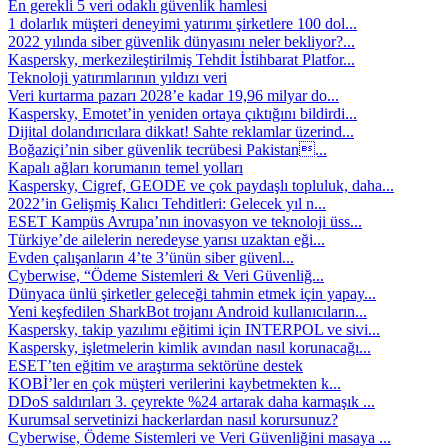
En gerekli 5 veri odaklı güvenlik hamlesi
1 dolarlık müşteri deneyimi yatırımı şirketlere 100 dol...
2022 yılında siber güvenlik dünyasını neler bekliyor?...
Kaspersky, merkezileştirilmiş Tehdit İstihbarat Platfor...
Teknoloji yatırımlarının yıldızı veri
Veri kurtarma pazarı 2028’e kadar 19,96 milyar do...
Kaspersky, Emotet’in yeniden ortaya çıktığını bildirdi...
Dijital dolandırıcılara dikkat! Sahte reklamlar üzerind...
Boğaziçi’nin siber güvenlik tecrübesi Pakistan...
Kapalı ağları korumanın temel yolları
Kaspersky, Cigref, GEODE ve çok paydaşlı topluluk, daha...
2022’in Gelişmiş Kalıcı Tehditleri: Gelecek yıl n...
ESET Kampüs Avrupa’nın inovasyon ve teknoloji üss...
Türkiye’de ailelerin neredeyse yarısı uzaktan eği...
Evden çalışanların 4’te 3’ünün siber güvenl...
Cyberwise, “Ödeme Sistemleri & Veri Güvenliğ...
Dünyaca ünlü şirketler geleceği tahmin etmek için yapay...
Yeni keşfedilen SharkBot trojanı Android kullanıcıların...
Kaspersky, takip yazılımı eğitimi için INTERPOL ve sivi...
Kaspersky, işletmelerin kimlik avından nasıl korunacağı...
ESET’ten eğitim ve araştırma sektörüne destek
KOBİ’ler en çok müşteri verilerini kaybetmekten k...
DDoS saldırıları 3. çeyrekte %24 artarak daha karmaşık ...
Kurumsal servetinizi hackerlardan nasıl korursunuz?
Cyberwise, Ödeme Sistemleri ve Veri Güvenliğini masaya ...