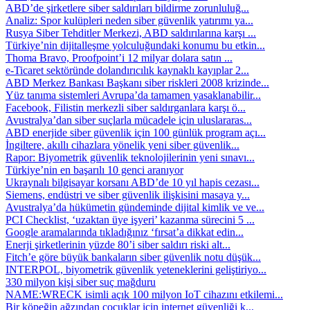
ABD’de şirketlere siber saldırıları bildirme zorunluluğ...
Analiz: Spor kulüpleri neden siber güvenlik yatırımı ya...
Rusya Siber Tehditler Merkezi, ABD saldırılarına karşı ...
Türkiye’nin dijitalleşme yolculuğundaki konumu bu etkin...
Thoma Bravo, Proofpoint’i 12 milyar dolara satın ...
e-Ticaret sektöründe dolandırıcılık kaynaklı kayıplar 2...
ABD Merkez Bankası Başkanı siber riskleri 2008 krizinde...
Yüz tanıma sistemleri Avrupa’da tamamen yasaklanabilir...
Facebook, Filistin merkezli siber saldırganlara karşı ö...
Avustralya’dan siber suçlarla mücadele için uluslararas...
ABD enerjide siber güvenlik için 100 günlük program açı...
İngiltere, akıllı cihazlara yönelik yeni siber güvenlik...
Rapor: Biyometrik güvenlik teknolojilerinin yeni sınavı...
Türkiye’nin en başarılı 10 genci aranıyor
Ukraynalı bilgisayar korsanı ABD’de 10 yıl hapis cezası...
Siemens, endüstri ve siber güvenlik ilişkisini masaya y...
Avustralya’da hükümetin gündeminde dijital kimlik ve ve...
PCI Checklist, ‘uzaktan üye işyeri’ kazanma sürecini 5 ...
Google aramalarında tıkladığınız ‘fırsat’a dikkat edin...
Enerji şirketlerinin yüzde 80’i siber saldırı riski alt...
Fitch’e göre büyük bankaların siber güvenlik notu düşük...
INTERPOL, biyometrik güvenlik yeteneklerini geliştiriyo...
330 milyon kişi siber suç mağduru
NAME:WRECK isimli açık 100 milyon IoT cihazını etkilemi...
Bir köpeğin ağzından çocuklar için internet güvenliği k...