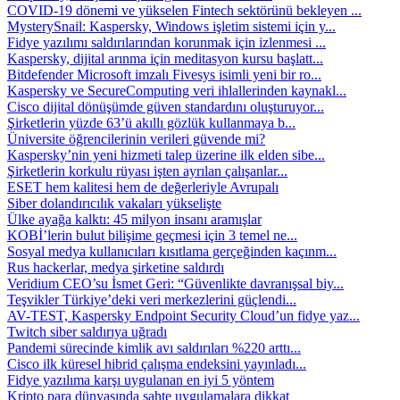
COVID-19 dönemi ve yükselen Fintech sektörünü bekleyen ...
MysterySnail: Kaspersky, Windows işletim sistemi için y...
Fidye yazılımı saldırılarından korunmak için izlenmesi ...
Kaspersky, dijital arınma için meditasyon kursu başlatt...
Bitdefender Microsoft imzalı Fivesys isimli yeni bir ro...
Kaspersky ve SecureComputing veri ihlallerinden kaynakl...
Cisco dijital dönüşümde güven standardını oluşturuyor...
Şirketlerin yüzde 63’ü akıllı gözlük kullanmaya b...
Üniversite öğrencilerinin verileri güvende mi?
Kaspersky’nin yeni hizmeti talep üzerine ilk elden sibe...
Şirketlerin korkulu rüyası işten ayrılan çalışanlar...
ESET hem kalitesi hem de değerleriyle Avrupalı
Siber dolandırıcılık vakaları yükselişte
Ülke ayağa kalktı: 45 milyon insanı aramışlar
KOBİ’lerin bulut bilişime geçmesi için 3 temel ne...
Sosyal medya kullanıcıları kısıtlama gerçeğinden kaçınm...
Rus hackerlar, medya şirketine saldırdı
Veridium CEO’su İsmet Geri: “Güvenlikte davranışsal biy...
Teşvikler Türkiye’deki veri merkezlerini güçlendi...
AV-TEST, Kaspersky Endpoint Security Cloud’un fidye yaz...
Twitch siber saldırıya uğradı
Pandemi sürecinde kimlik avı saldırıları %220 arttı...
Cisco ilk küresel hibrid çalışma endeksini yayınladı...
Fidye yazılıma karşı uygulanan en iyi 5 yöntem
Kripto para dünyasında sahte uygulamalara dikkat