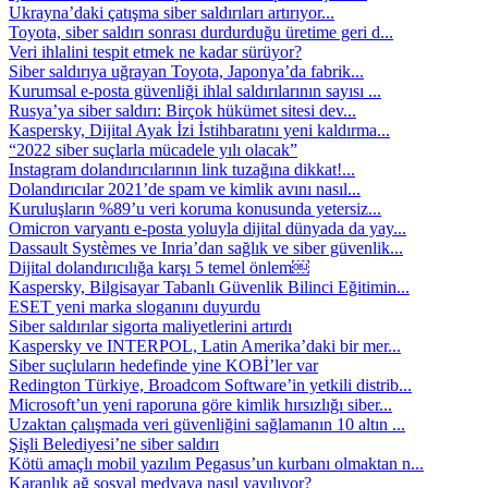
Ukrayna’daki çatışma siber saldırıları artırıyor...
Toyota, siber saldırı sonrası durdurduğu üretime geri d...
Veri ihlalini tespit etmek ne kadar sürüyor?
Siber saldırıya uğrayan Toyota, Japonya’da fabrik...
Kurumsal e-posta güvenliği ihlal saldırılarının sayısı ...
Rusya’ya siber saldırı: Birçok hükümet sitesi dev...
Kaspersky, Dijital Ayak İzi İstihbaratını yeni kaldırma...
“2022 siber suçlarla mücadele yılı olacak”
Instagram dolandırıcılarının link tuzağına dikkat!...
Dolandırıcılar 2021’de spam ve kimlik avını nasıl...
Kuruluşların %89’u veri koruma konusunda yetersiz...
Omicron varyantı e-posta yoluyla dijital dünyada da yay...
Dassault Systèmes ve Inria’dan sağlık ve siber güvenlik...
Dijital dolandırıcılığa karşı 5 temel önlem￼
Kaspersky, Bilgisayar Tabanlı Güvenlik Bilinci Eğitimin...
ESET yeni marka sloganını duyurdu
Siber saldırılar sigorta maliyetlerini artırdı
Kaspersky ve INTERPOL, Latin Amerika’daki bir mer...
Siber suçluların hedefinde yine KOBİ’ler var
Redington Türkiye, Broadcom Software’in yetkili distrib...
Microsoft’un yeni raporuna göre kimlik hırsızlığı siber...
Uzaktan çalışmada veri güvenliğini sağlamanın 10 altın ...
Şişli Belediyesi’ne siber saldırı
Kötü amaçlı mobil yazılım Pegasus’un kurbanı olmaktan n...
Karanlık ağ sosyal medyaya nasıl yayılıyor?