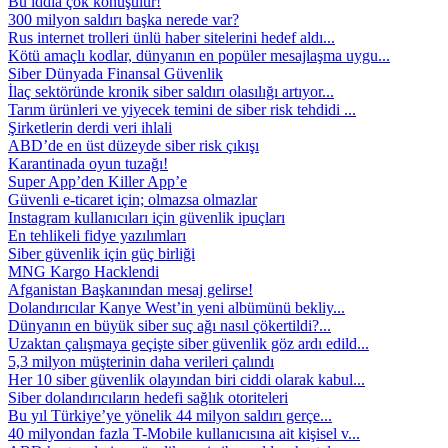
Bu iddia çok konuşulur!
300 milyon saldırı başka nerede var?
Rus internet trolleri ünlü haber sitelerini hedef aldı...
Kötü amaçlı kodlar, dünyanın en popüler mesajlaşma uygu...
Siber Dünyada Finansal Güvenlik
İlaç sektöründe kronik siber saldırı olasılığı artıyor...
Tarım ürünleri ve yiyecek temini de siber risk tehdidi ...
Şirketlerin derdi veri ihlali
ABD’de en üst düzeyde siber risk çıkışı
Karantinada oyun tuzağı!
Super App’den Killer App’e
Güvenli e-ticaret için; olmazsa olmazlar
Instagram kullanıcıları için güvenlik ipuçları
En tehlikeli fidye yazılımları
Siber güvenlik için güç birliği
MNG Kargo Hacklendi
Afganistan Başkanından mesaj gelirse!
Dolandırıcılar Kanye West’in yeni albümünü bekliy...
Dünyanın en büyük siber suç ağı nasıl çökertildi?...
Uzaktan çalışmaya geçişte siber güvenlik göz ardı edild...
5,3 milyon müşterinin daha verileri çalındı
Her 10 siber güvenlik olayından biri ciddi olarak kabul...
Siber dolandırıcıların hedefi sağlık otoriteleri
Bu yıl Türkiye’ye yönelik 44 milyon saldırı gerçe...
40 milyondan fazla T-Mobile kullanıcısına ait kişisel v...