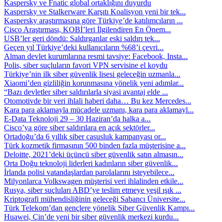
Kaspersky ve Fnatic global ortaklığını duyurdu
Kaspersky ve Stalkerware Karşıtı Koalisyon yeni bir tek...
Kaspersky araştırmasına göre Türkiye’de katılımcıların ...
Cisco Araştırması, KOBİ’leri İlgilendiren En Önem...
USB’ler geri döndü: Saldırganlar eski saldırı tek...
Geçen yıl Türkiye’deki kullanıcıların %68’i çevri...
Alman devlet kurumlarına resmi tavsiye: Facebook, Insta...
Polis, siber suçluların favori VPN servisine el koydu
Türkiye’nin ilk siber güvenlik lisesi geleceğin uzmanla...
Xiaomi’den gizliliğin korunmasına yönelik yeni adımlar...
“Bazı devletler siber saldırılarla siyasi avantaj elde ...
Otomotivde bir veri ihlali haberi daha… Bu kez Mercedes...
Kara para aklamayla mücadele uzmanı, kara para aklamayl...
E-Data Teknoloji 29 – 30 Haziran’da halka a...
Cisco’ya göre siber saldırılara en açık sektörler...
Ortadoğu’da 6 yıllık siber casusluk kampanyası or...
Türk kozmetik firmasının 500 binden fazla müşterisine a...
Deloitte, 2021’deki üçüncü siber güvenlik satın almasın...
Orta Doğu teknoloji liderleri kadınların siber güvenlik...
İrlanda polisi vatandaşlardan parolalarını isteyebilece...
Milyonlarca Volkswagen müşterisi veri ihlalinden etkile...
Rusya, siber suçluları ABD’ye teslim etmeye yeşil ışık ...
Kriptografi mühendisliğinin geleceği Sabancı Üniversite...
Türk Telekom’dan gençlere yönelik Siber Güvenlik Kampı...
Huawei, Çin’de yeni bir siber güvenlik merkezi kurdu...