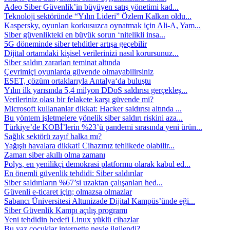
Adeo Siber Güvenlik’in büyüyen satış yönetimi kad...
Teknoloji sektöründe “Yılın Lideri” Özlem Kalkan oldu...
Kaspersky, oyunları korkusuzca oynatmak için Ali-A, Yam...
Siber güvenlikteki en büyük sorun ‘nitelikli insa...
5G döneminde siber tehditler artışa geçebilir
Dijital ortamdaki kişisel verilerinizi nasıl korursunuz...
Siber saldırı zararları teminat altında
Çevrimiçi oyunlarda güvende olmayabilirsiniz
ESET, çözüm ortaklarıyla Antalya‘da buluştu
Yılın ilk yarısında 5,4 milyon DDoS saldırısı gerçekleş...
Verileriniz olası bir felakete karşı güvende mi?
Microsoft kullananlar dikkat: Hacker saldırısı altında ...
Bu yöntem işletmelere yönelik siber saldırı riskini aza...
Türkiye’de KOBİ’lerin %23’ü pandemi sırasında yeni ürün...
Sağlık sektörü zayıf halka mı?
Yağışlı havalara dikkat! Cihazınız tehlikede olabilir...
Zaman siber akıllı olma zamanı
Polys, en yenilikçi demokrasi platformu olarak kabul ed...
En önemli güvenlik tehdidi: Siber saldırılar
Siber saldırıların %67’si uzaktan çalışanları hed...
Güvenli e-ticaret için; olmazsa olmazlar
Sabancı Üniversitesi Altunizade Dijital Kampüs’ünde eği...
Siber Güvenlik Kampı açılış programı
Yeni tehdidin hedefi Linux yüklü cihazlar
Bu yaz çocuklar internette neyle ilgilendi?