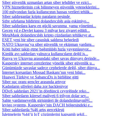
Siber güvenlik uzmanları artan siber tehditler ve ezici...
VPN hizmetlerinin çok bilinmeyen güvenlik yeteneklerini...
100 milyondan fazla kullanıcının hassas verileri tehlik...
Siber saldırganlar kripto paraların peşinde
Şifre sıfırlama bildirimi dolandırıcılığı asla eskimiyo...
Siber saldırılara karşı en güçlü savunma yama yönetimi...
Geçen yıl e-Devlet kapısı 3 milyar kez ziyaret edildi...
MetaMask dolandırıcılığı kripto cüzdanları tehlikeye at...
ESET yeni bir siber casusluk saldırısı belgeledi
NATO Ukrayna’ya siber güvenlik ve ekipman yardımı...
Kötü haber takip etme bağımlılığı hızla yaygınlaşıyor...
Kimlik avı saldırıları yalnızca kullanıcıların değil iş...
Rusya ve Ukrayna arasındaki siber savaş dünyayı derinde...
Kaspersky internet çerezlerine yönelik siber güvenlik u...
Günümüzde savaşlar sadece cephelerde değil, siber dünya...
İnternet korsanları Mossad Başkanı’nın yeni bilgi...
Huawei Türkiye ve SabancıDx iş birliğine gitti
Siber suç oranı gençler arasında artıyor
Kadınların şifreleri daha zor hackleniyor
DDoS saldırıları 2021’in dördüncü çeyreğinde reko...
Siber saldırıların küresel maliyeti 6 trilyon dolar sev...
Sahte yardımseverlik girişimleri ile dolandırılmayın￼...
levigo systems, Kaspersky’nin DACH bölgesindeki e...
Siber saldırılarda %46 artış gerçekleşti
İşletmelerin %44’ü IoT çözümlerini kapsamlı şekil...