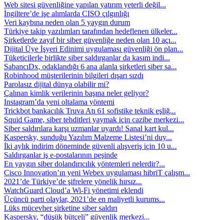
Web sitesi güvenliğine yapılan yatırım yeterli değil...
İngiltere’de işe alımlarda CISO çılgınlığı
Veri kaybına neden olan 5 yaygın durum
Türkiye takip yazılımları tarafından hedeflenen ülkeler...
Şirketlerde zayıf bir siber güvenliğe neden olan 10 açı...
Dijital Üye İşyeri Edinimi uygulaması güvenliği ön plan...
Tüketicilerle birlikte siber saldırganlar da kasım indi...
SabancıDx, odaklandığı 6 ana alanla şirketleri siber sa...
Robinhood müşterilerinin bilgileri dışarı sızdı
Parolasız dijital dünya olabilir mi?
Çalınan kimlik verilerinin başına neler geliyor?
Instagram’da yeni oltalama yöntemi
Trickbot bankacılık Truva Atı 61 sofistike teknik eşliğ...
Squid Game, siber tehditleri yaymak için cazibe merkezi...
Siber saldırılara karşı uzmanlar uyardı! Sanal kart kul...
Kaspersky, sunduğu Yazılım Malzeme Listesi’ni duy...
İki aylık indirim döneminde güvenli alışveriş için 10 u...
Saldırganlar iş e-postalarının peşinde
En yaygın siber dolandırıcılık yöntemleri nelerdir?...
Cisco Innovation’ın yeni Webex uygulaması hibriT çalışm...
2021’de Türkiye’de şifrelere yönelik hırsız...
WatchGuard Cloud’a Wi-Fi yönetimi eklendi
Üçüncü parti olaylar, 2021’de en maliyetli kurums...
Lüks mücevher şirketine siber saldırı
Kaspersky, “düşük bütçeli” güvenlik merkezi...