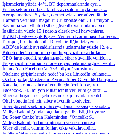
İşletmelerin yüzde 44’ü, BT departmanlarında ayrı...
Finans sektörü en fazla kimlik avı saldırılarıyla mücad...
Avrupa merkezli 5 şirket, otomotivde siber güvenliği de...
Haftanın veri ihlali mağduru Clubhouse oldu, 1.3 milyon...
Savunma sanayiindeki siber güvenlik yatırımlarına yeni ...
İngilizlerin yüzde 15’i parola olarak evcil hayvanların...
KVKK, herkese açık Kişisel Verilerin Korunması Konferan...
Europol, bir kiralık katili Bitcoin trafiğini izleyerek...
ABD’de kimlik avı saldırılarında uzlaşmalar yüzde 12, e...
Bitdefender’ın raporuna göre fidye yazılım saldırıları ...
CEO’ların öncelik sıralamasında siber güvenlik yeniden ...
Fidye yazılım kurbanları ödeme yapmalarına rağmen veril...
İrlanda’dan Facebook’a ‘533 milyon’ soruşturması...
Oltalama girişimlerinde hedef bu kez LinkedIn kullanıcı...
Özel röportaj: Mastercard Avrupa Siber Güvenlik Danışma...
Kanada, tarımda siber güvenlik için özel fon ayırdı...
Facebook, 533 milyon kullanıcının verilerini çaldırdı, ...
Siber saldırganlar su şebekesine sızıp insanları zehirl...
Okul yönetimleri için siber güvenlik tavsiyeleri
Siber güvenlik sektörü, Süveyş Kanalı vakasıyla sarsıla...
Maliye Bakanlığı’ndan açıklama geldi: “Bilgi istiyoruz,...
Dr. Soner Canko’nun Kaleminden: “Öncelik: S...
Maliye Bakanlığı’dan kripto para verileri hamlesi
Siber güvenlik yatırım fonları çıkış yakalayabilir...
İngiltere Siber Güvenlik Konseyi çalışmalarına resmen b...