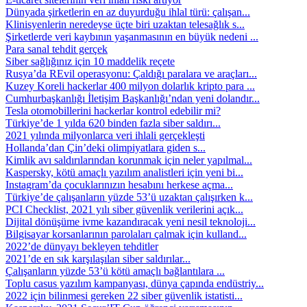
Dünyada şirketlerin en az duyurduğu ihlal türü: çalışan...
Klinisyenlerin neredeyse üçte biri uzaktan telesağlık s...
Şirketlerde veri kaybının yaşanmasının en büyük nedeni ...
Para sanal tehdit gerçek
Siber sağlığınız için 10 maddelik reçete
Rusya’da REvil operasyonu: Çaldığı paralara ve araçları...
Kuzey Koreli hackerlar 400 milyon dolarlık kripto para ...
Cumhurbaşkanlığı İletişim Başkanlığı’ndan yeni dolandır...
Tesla otomobillerini hackerlar kontrol edebilir mi?
Türkiye’de 1 yılda 620 binden fazla siber saldırı...
2021 yılında milyonlarca veri ihlali gerçekleşti
Hollanda’dan Çin’deki olimpiyatlara giden s...
Kimlik avı saldırılarından korunmak için neler yapılmal...
Kaspersky, kötü amaçlı yazılım analistleri için yeni bi...
Instagram’da çocuklarınızın hesabını herkese açma...
Türkiye’de çalışanların yüzde 53’ü uzaktan çalışırken k...
PCI Checklist, 2021 yılı siber güvenlik verilerini açık...
Dijital dönüşüme ivme kazandıracak yeni nesil teknoloji...
Bilgisayar korsanlarının parolaları çalmak için kulland...
2022’de dünyayı bekleyen tehditler
2021’de en sık karşılaşılan siber saldırılar...
Çalışanların yüzde 53’ü kötü amaçlı bağlantılara ...
Toplu casus yazılım kampanyası, dünya çapında endüstriy...
2022 için bilinmesi gereken 22 siber güvenlik istatisti...