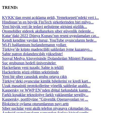
TREND:
KVKK’dan resmi açıklama geldi, Yemeksepeti’ndeki veri i...
Hindistan’ın en büyük FinTech şirketlerinden biri milyo...
Yeni büyük veri ile tedavi geliştirme girişimi gizlilik...
Otomobiller giderek akıllanırken siber güvenlik önlemle...
Katar’daki 2022 Dünya Kupası’nın resmi uygulamaları cas...
Kendi kendine yayılan hırsız, YouTube oyuncularını hede...
Wi-Fi bağlantısını hızlandırmanın yolları
Türkiye’de kripto madenciliği saldırıları ivme kazanıyo...
Sahte patron dolandırıcılığı yükselişte!
Sosyal Medya Alışverişinde Dolandırılan Müşteri Parasın...
Suç grubunun hedefi üniversiteler
Hackerların yeni tuzağı: Sahte iş teklifi
Hackerlerin gözü eğitim sektöründe
Yeni bir siber casusluk grubu ortaya çıktı
Türkiye’deki oyuncular kimlik bilgilerini ve kredi kart...
Uzak masaüstü protokollerine yönelik saldırılar azaldı...
Kaspersky ve WWP EN’nden dijital farkındalık kamp...
Farklı kuşaklar teknolojiye farklı yaklaşımlar sergiliy...
Kaspersky, portföyüne “Güvenlik Operasyonları ve ...
Blokzincir oylama oturumlarının payı arttı
Siber suçlular yeni akıllı telefon piyasaya çıkmadan ön...
Android uygulamaların yarısından fazlası kişisel verile...