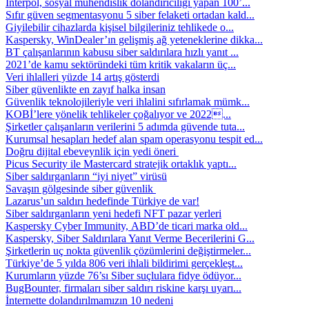
Interpol, sosyal mühendislik dolandırıcılığı yapan 100’...
Sıfır güven segmentasyonu 5 siber felaketi ortadan kald...
Giyilebilir cihazlarda kişisel bilgileriniz tehlikede o...
Kaspersky, WinDealer’ın gelişmiş ağ yeteneklerine dikka...
BT çalışanlarının kabusu siber saldırılara hızlı yanıt ...
2021’de kamu sektöründeki tüm kritik vakaların üç...
Veri ihlalleri yüzde 14 artış gösterdi
Siber güvenlikte en zayıf halka insan
Güvenlik teknolojileriyle veri ihlalini sıfırlamak mümk...
KOBİ’lere yönelik tehlikeler çoğalıyor ve 2022...
Şirketler çalışanların verilerini 5 adımda güvende tuta...
Kurumsal hesapları hedef alan spam operasyonu tespit ed...
Doğru dijital ebeveynlik için yedi öneri
Picus Security ile Mastercard stratejik ortaklık yaptı...
Siber saldırganların “iyi niyet” virüsü
Savaşın gölgesinde siber güvenlik
Lazarus’un saldırı hedefinde Türkiye de var!
Siber saldırganların yeni hedefi NFT pazar yerleri
Kaspersky Cyber Immunity, ABD’de ticari marka old...
Kaspersky, Siber Saldırılara Yanıt Verme Becerilerini G...
Şirketlerin uç nokta güvenlik çözümlerini değiştirmeler...
Türkiye’de 5 yılda 806 veri ihlali bildirimi gerçekleşt...
Kurumların yüzde 76’sı Siber suçlulara fidye ödüyor...
BugBounter, firmaları siber saldırı riskine karşı uyarı...
İnternette dolandırılmamızın 10 nedeni