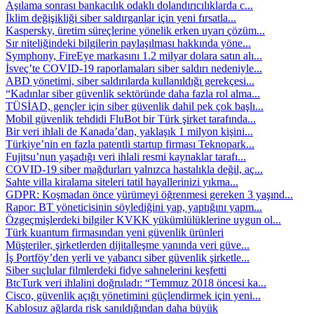
Aşılama sonrası bankacılık odaklı dolandırıcılıklarda c...
İklim değişikliği siber saldırganlar için yeni fırsatla...
Kaspersky, üretim süreçlerine yönelik erken uyarı çözüm...
Sır niteliğindeki bilgilerin paylaşılması hakkında yöne...
Symphony, FireEye markasını 1.2 milyar dolara satın alı...
İsveç’te COVID-19 raporlamaları siber saldırı nedeniyle...
ABD yönetimi, siber saldırılarda kullanıldığı gerekçesi...
“Kadınlar siber güvenlik sektöründe daha fazla rol alma...
TÜSİAD, gençler için siber güvenlik dahil pek çok başlı...
Mobil güvenlik tehdidi FluBot bir Türk şirket tarafında...
Bir veri ihlali de Kanada’dan, yaklaşık 1 milyon kişini...
Türkiye’nin en fazla patentli startup firması Teknopark...
Fujitsu’nun yaşadığı veri ihlali resmi kaynaklar tarafı...
COVID-19 siber mağdurları yalnızca hastalıkla değil, aç...
Sahte villa kiralama siteleri tatil hayallerinizi yıkma...
GDPR: Koşmadan önce yürümeyi öğrenmesi gereken 3 yaşınd...
Rapor: BT yöneticisinin söylediğini yap, yaptığını yapm...
Özgeçmişlerdeki bilgiler KVKK yükümlülüklerine uygun ol...
Türk kuantum firmasından yeni güvenlik ürünleri
Müşteriler, şirketlerden dijitalleşme yanında veri güve...
İş Portföy’den yerli ve yabancı siber güvenlik şirketle...
Siber suçlular filmlerdeki fidye sahnelerini keşfetti
BtcTurk veri ihlalini doğruladı: “Temmuz 2018 öncesi ka...
Cisco, güvenlik açığı yönetimini güçlendirmek için yeni...
Kablosuz ağlarda risk sanıldığından daha büyük