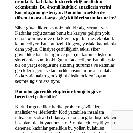
oranla iki kat daha hızlı terk ettiğine dikkat
çekmiştiniz. Bu önemli kültürel engellerin yerini
koruduğunu gösteriyor. Kadınların sektörde
düzenli olarak karşılaştığı kültürel sorunlar neler?
Siber güvenlik ve teknolojinin bir algı sorunu var.
Kadınlar çoğu zaman bunu bir kariyer gelişim yolu
olarak görmüyor ve erkeklere özgü bir meslek olarak
kabul ediyor. Bu algı özellikle genç yaştaki kadınlarda
daha yoğun. Cinsiyet çeşitliliğinin etkisi siber
güvenlikte hala belirgin ve pek çok kadın çalıştıkları
şirketlerde azınlık olduğunu ifade ediyor. Bu bilinçsiz
bir ön yargı döngüsüne sıkışmış durumda ve kadınlar
gerek terfi gerekse tanınırlık açısından fırsatları daha
fazla zorlamaları gerektiğini düşünerek en baştan
sektöre ilgisini azaltıyor.
Kadınlar güvenlik ekiplerine hangi bilgi ve
becerileri getirebilir?
Kadınlar genellikle harika problem çözücüler,
analistler ve liderlerdir. Kod yazabilen insanlara
ihtiyacımız olsa da bilgisayar korsanı gibi düşünebilen
insanlara da ihtiyacımız var. Bir ihlal için çeşitli yollar
denerler, kadınlar genellikle bu yolları bulabilen