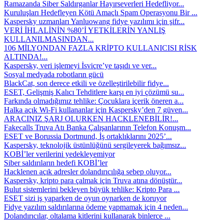
Ramazanda Siber Saldırganlar Hayırseverleri Hedefliyor...
Kuruluşları Hedefleyen Kötü Amaçlı Spam Operasyonu Bir ...
Kaspersky uzmanları Yanluowang fidye yazılımı için şifr...
VERİ İHLALİNİN %80’İ YETKİLERİN YANLIŞ
KULLANILMASINDAN...
106 MİLYONDAN FAZLA KRİPTO KULLANICISI RİSK
ALTINDA!...
Kaspersky, veri işlemeyi İsviçre’ye taşıdı ve ver...
Sosyal medyada robotların gücü
BlackCat, son derece etkili ve özelleştirilebilir fidye...
ESET, Gelişmiş Kalıcı Tehditlere karşı en iyi çözümü su...
Farkında olmadığımız tehlike: Çocuklara içerik öneren a...
Halka açık Wi-Fi kullananlar için Kaspersky’den 7 güven...
ARACINIZ ŞARJ OLURKEN HACKLENEBİLİR!...
Fakecalls Truva Atı Banka Çalışanlarının Telefon Konuşm...
ESET ve Borussia Dortmund, İş ortaklıklarını 2025’...
Kaspersky, teknolojik üstünlüğünü sergileyerek bağımsız...
KOBİ’ler verilerini yedekleyemiyor
Siber saldırıların hedefi KOBİ’ler
Hacklenen açık adresler dolandırıcılığa sebep oluyor...
Kaspersky, kripto para çalmak için Truva atına dönüştür...
Bulut sistemlerini bekleyen büyük tehlike: Kripto Para ...
ESET sizi iş yaparken de oyun oynarken de koruyor
Fidye yazılım saldırılarına ödeme yapmamak için 4 neden...
Dolandırıcılar, oltalama kitlerini kullanarak binlerce ...