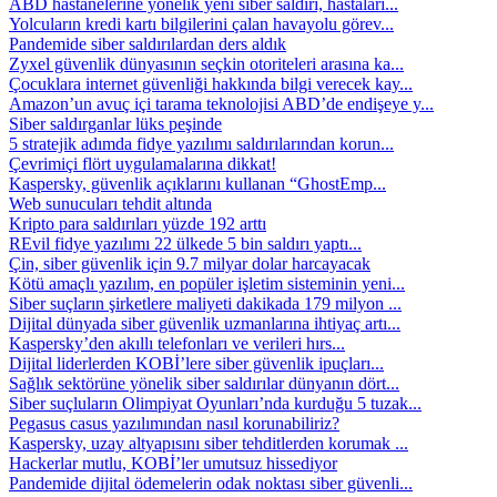
ABD hastanelerine yönelik yeni siber saldırı, hastaları...
Yolcuların kredi kartı bilgilerini çalan havayolu görev...
Pandemide siber saldırılardan ders aldık
Zyxel güvenlik dünyasının seçkin otoriteleri arasına ka...
Çocuklara internet güvenliği hakkında bilgi verecek kay...
Amazon’un avuç içi tarama teknolojisi ABD’de endişeye y...
Siber saldırganlar lüks peşinde
5 stratejik adımda fidye yazılımı saldırılarından korun...
Çevrimiçi flört uygulamalarına dikkat!
Kaspersky, güvenlik açıklarını kullanan “GhostEmp...
Web sunucuları tehdit altında
Kripto para saldırıları yüzde 192 arttı
REvil fidye yazılımı 22 ülkede 5 bin saldırı yaptı...
Çin, siber güvenlik için 9.7 milyar dolar harcayacak
Kötü amaçlı yazılım, en popüler işletim sisteminin yeni...
Siber suçların şirketlere maliyeti dakikada 179 milyon ...
Dijital dünyada siber güvenlik uzmanlarına ihtiyaç artı...
Kaspersky’den akıllı telefonları ve verileri hırs...
Dijital liderlerden KOBİ’lere siber güvenlik ipuçları...
Sağlık sektörüne yönelik siber saldırılar dünyanın dört...
Siber suçluların Olimpiyat Oyunları’nda kurduğu 5 tuzak...
Pegasus casus yazılımından nasıl korunabiliriz?
Kaspersky, uzay altyapısını siber tehditlerden korumak ...
Hackerlar mutlu, KOBİ’ler umutsuz hissediyor
Pandemide dijital ödemelerin odak noktası siber güvenli...