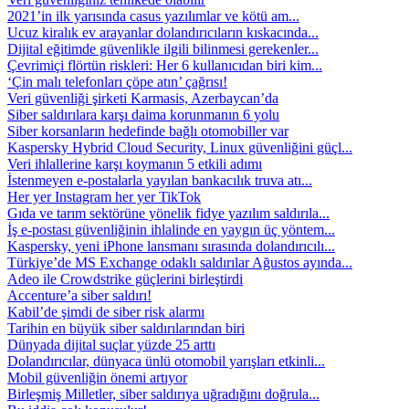
2021’in ilk yarısında casus yazılımlar ve kötü am...
Ucuz kiralık ev arayanlar dolandırıcıların kıskacında...
Dijital eğitimde güvenlikle ilgili bilinmesi gerekenler...
Çevrimiçi flörtün riskleri: Her 6 kullanıcıdan biri kim...
‘Çin malı telefonları çöpe atın’ çağrısı!
Veri güvenliği şirketi Karmasis, Azerbaycan’da
Siber saldırılara karşı daima korunmanın 6 yolu
Siber korsanların hedefinde bağlı otomobiller var
Kaspersky Hybrid Cloud Security, Linux güvenliğini güçl...
Veri ihlallerine karşı koymanın 5 etkili adımı
İstenmeyen e-postalarla yayılan bankacılık truva atı...
Her yer Instagram her yer TikTok
Gıda ve tarım sektörüne yönelik fidye yazılım saldırıla...
İş e-postası güvenliğinin ihlalinde en yaygın üç yöntem...
Kaspersky, yeni iPhone lansmanı sırasında dolandırıcılı...
Türkiye’de MS Exchange odaklı saldırılar Ağustos ayında...
Adeo ile Crowdstrike güçlerini birleştirdi
Accenture’a siber saldırı!
Kabil’de şimdi de siber risk alarmı
Tarihin en büyük siber saldırılarından biri
Dünyada dijital suçlar yüzde 25 arttı
Dolandırıcılar, dünyaca ünlü otomobil yarışları etkinli...
Mobil güvenliğin önemi artıyor
Birleşmiş Milletler, siber saldırıya uğradığını doğrula...