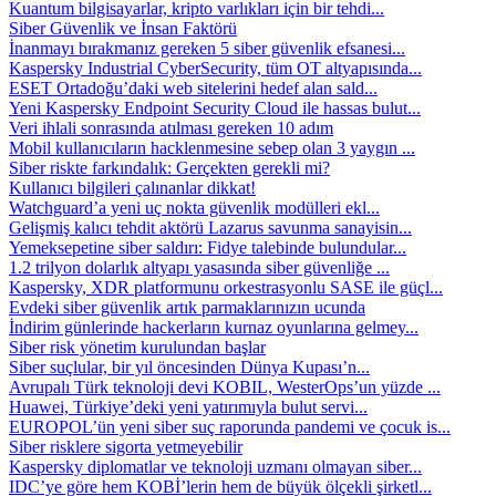
Kuantum bilgisayarlar, kripto varlıkları için bir tehdi...
Siber Güvenlik ve İnsan Faktörü
İnanmayı bırakmanız gereken 5 siber güvenlik efsanesi...
Kaspersky Industrial CyberSecurity, tüm OT altyapısında...
ESET Ortadoğu’daki web sitelerini hedef alan sald...
Yeni Kaspersky Endpoint Security Cloud ile hassas bulut...
Veri ihlali sonrasında atılması gereken 10 adım
Mobil kullanıcıların hacklenmesine sebep olan 3 yaygın ...
Siber riskte farkındalık: Gerçekten gerekli mi?
Kullanıcı bilgileri çalınanlar dikkat!
Watchguard’a yeni uç nokta güvenlik modülleri ekl...
Gelişmiş kalıcı tehdit aktörü Lazarus savunma sanayisin...
Yemeksepetine siber saldırı: Fidye talebinde bulundular...
1.2 trilyon dolarlık altyapı yasasında siber güvenliğe ...
Kaspersky, XDR platformunu orkestrasyonlu SASE ile güçl...
Evdeki siber güvenlik artık parmaklarınızın ucunda
İndirim günlerinde hackerların kurnaz oyunlarına gelmey...
Siber risk yönetim kurulundan başlar
Siber suçlular, bir yıl öncesinden Dünya Kupası’n...
Avrupalı Türk teknoloji devi KOBIL, WesterOps’un yüzde ...
Huawei, Türkiye’deki yeni yatırımıyla bulut servi...
EUROPOL’ün yeni siber suç raporunda pandemi ve çocuk is...
Siber risklere sigorta yetmeyebilir
Kaspersky diplomatlar ve teknoloji uzmanı olmayan siber...
IDC’ye göre hem KOBİ’lerin hem de büyük ölçekli şirketl...