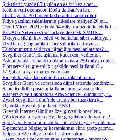
Şirketlerin yüzde 85’i yılda en az bir kez siber ...
Kötü niyetli operasyon Doğu’da Batı’ya iler...
Ocak ayında 30 binden fazla saldırı rapor edildi
Fidye yazılımı saldırılarının şirketlere maliyeti 20 mi...
Trend Micro, 2021 yılında 94 milyarın üzerinde tehdidi ...
PaloAlto Networks’ün Türkiye’deki tek XMDR ...
Ukrayna silahlı kuvvetleri ve bankaları siber saldırıya...
Uzaktan ağ bağlantıları siber saldırıları artırıyor...
Telefonunuzun saldırıya uğradığını nasıl anlarsınız? ...
Sevgililer Günü’nde aşkınızı kutlarken, verilerin...
Aşk arayanlar romantik dolandırıcılara 280 milyon dolar...
Flört servisleri güvenli bir şekilde nasıl kullanılır?...
14 Şubat’ta aşk canınızı yakmasın
En çok karşılaşılan saldırı türü parola tahmini...
Sevgililer Günü ve sonrasında dijital ortamda kendinizi...
Sahte içerikli e-postalar kullanıcıların kabusu oldu...
Kaspersky ve Laboratoria Art&Science Foundation, u...
Zyxel Sevgililer Günü’nde artan siber tuzaklara k...
Uç nokta güvenliğinin lideri ESET
Güvenli İnternet Günü’ne özel güvenlik önerileri...
Çöp kutusuna taşınan dosyalar gerçekten siliniyor mu?...
Spor yaparken konumuzu bir hırsız ile paylaşıyor olabil...
E-postanızın bilgisayar korsanlarının eline geçip geçme...
Kriptoda 320 milyon dolarlık siber saldırı
Tekstil devi siber güvenliğini Bitdefender Antivirüs...