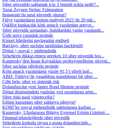
Siber güvenliği sağlamak için 3 önemli nokta nedir?...
Yazar Zeynep Stefan: Fulguration
Instagram’da nasıl güvende olunur?
Fidye yazılımların toplam maliyeti 2021’de 20 mil...
QakBot bankacılık kötü amaçlı yazılımları artıyor...
Siber güvenlik uzmanları, bulutlardaki yanlış yapılandı...
Ünlü serçe casusluk peşinde
Kişisel bilgilerini paylaşanlar endişeli
Barclays, siber suçlular tarafından hacklendi!
Dijital + sosyal + mühendislik
Şirketlerin dikkat etmesi gereken 10 siber güvenlik boş...
Kaspersky’den İnsan Kaynakları profesyonellerine güvenl...
Siber suçlular şifrelerin peşinde
Kötü amaçlı yazılımların yüzde 91,5’i şifreli bağ...
ABD: Türkiye’de yaşadığına inandığımız bir siber ...
Çifte bela; siber ve sistemik risk
Dolandırıcılar yeni James Bond filminin peşinde
Dijital dönüşümdeki yanlışlar veri sızıntılarını artırı...
Siber riski nasıl yöneteceğiz?
Eğitim kurumları siber saldırıya uğruyor!
KOBİ’ler sosyal mühendislik saldırılarına kurban ...
Kaspersky, Uluslararası Bilgiye Evrensel Erişim Gününü ...
Finansal teknolojilerde siber güvenlik
Şirketlerin korkulu rüyası e-posta dolandırıcılığı...
Veri güvenliğiniz tehlikede olabilir