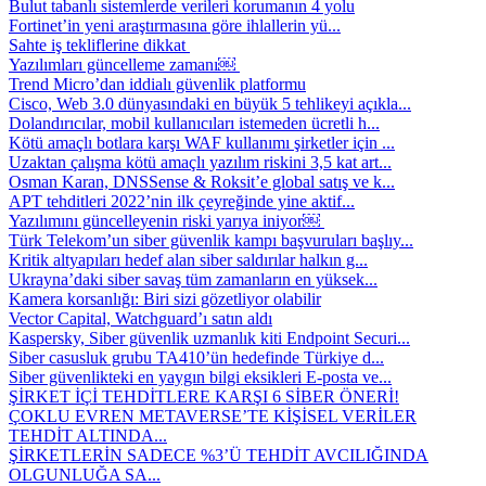
Bulut tabanlı sistemlerde verileri korumanın 4 yolu
Fortinet’in yeni araştırmasına göre ihlallerin yü...
Sahte iş tekliflerine dikkat
Yazılımları güncelleme zamanı￼
Trend Micro’dan iddialı güvenlik platformu
Cisco, Web 3.0 dünyasındaki en büyük 5 tehlikeyi açıkla...
Dolandırıcılar, mobil kullanıcıları istemeden ücretli h...
Kötü amaçlı botlara karşı WAF kullanımı şirketler için ...
Uzaktan çalışma kötü amaçlı yazılım riskini 3,5 kat art...
Osman Karan, DNSSense & Roksit’e global satış ve k...
APT tehditleri 2022’nin ilk çeyreğinde yine aktif...
Yazılımını güncelleyenin riski yarıya iniyor￼
Türk Telekom’un siber güvenlik kampı başvuruları başlıy...
Kritik altyapıları hedef alan siber saldırılar halkın g...
Ukrayna’daki siber savaş tüm zamanların en yüksek...
Kamera korsanlığı: Biri sizi gözetliyor olabilir
Vector Capital, Watchguard’ı satın aldı
Kaspersky, Siber güvenlik uzmanlık kiti Endpoint Securi...
Siber casusluk grubu TA410’ün hedefinde Türkiye d...
Siber güvenlikteki en yaygın bilgi eksikleri E-posta ve...
ŞİRKET İÇİ TEHDİTLERE KARŞI 6 SİBER ÖNERİ!
ÇOKLU EVREN METAVERSE’TE KİŞİSEL VERİLER
TEHDİT ALTINDA...
ŞİRKETLERİN SADECE %3’Ü TEHDİT AVCILIĞINDA
OLGUNLUĞA SA...