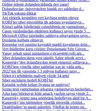
Online ödeme dolandırıcılığında dev zarar!
Dolandırıcılar, üniversitelere kimlik avı saldırıları d...
TikTok şokuna dikkat
Ani elektrik kesintileri veri kaybına neden oluyor
KOBİ’ler siber güvenliğin ilk adımını uygulamıyor...
Kişisel sağlık bilgileriniz çalındığında ne yapmalısını...
Casus yazılımlardan etkilenen kullanıcı sayısı yüzde 5 ...
Microsoft Office üzerinden saldırıya uğrayanların sayıs...
Doxlama kurbanı olmayın
Kurumlar veri sızıntısı kaynaklı maddi kayıplarını ürün...
Veri ihlallerine karşı çözüm: Depolamada Sıfır Güven...
Yapay zekalı sanal asistanların e-ticaretteki rolü artı...
Siber dolandırıcıların yeni taktiği: Sahte teknik servi...
Kaspersky’den dolandırıcıları tespit etmenizi sağlayaca...
KOBİ’lere yönelik siber saldırılar son üç yılda arttı...
2022’nin ilk yarısında 1,3 milyon kullanıcı taray...
Şirket içi tehditlerin maliyeti yüzde 34 arttı!
Siber suçluların hedefi KOBİ’ler
Karanlık webde kebap fiyatına ne satılıyor?
Sızma testi yaptırmadan arkanıza yaslanmayın hackerları...
Arka kapı bilgisayar kötü amaçlı yazılım sayısı yüzde 2...
Kaspersky, kripto para sektörünü hedefleyen aktif bir A...
Kaspersky’nin işletmelere yönelik güvenlik çözüml...
DeathStalker’ın paralı askerleri, VileRat ile kripto pa...