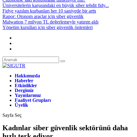
Üniversitelerin karşısındaki en büyük siber tehdit fidy...
Fidye yazılım kurbanları her 10 saniyede bir arttı
Rapor: Otonom araçlar için siber güvenlik
Malwation 7 milyon TL değerlemeyle yatırım aldı
Yönetim kurulları için siber güvenlik önlemleri
Hakkımızda
Haberler
Etkinlikler
Dergimiz
Yayınlarımız
Faaliyet Grupları
Üyelik
Sayfa Seç
Kadınlar siber güvenlik sektörünü daha
hızlı terk ediyor