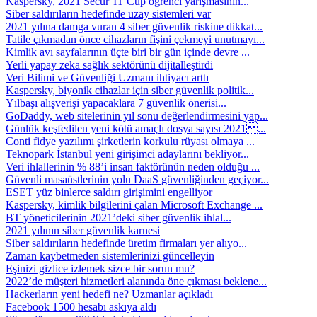
Kaspersky, 2021 Secur’IT Cup öğrenci yarışmasının...
Siber saldırıların hedefinde uzay sistemleri var
2021 yılına damga vuran 4 siber güvenlik riskine dikkat...
Tatile çıkmadan önce cihazların fişini çekmeyi unutmayı...
Kimlik avı sayfalarının üçte biri bir gün içinde devre ...
Yerli yapay zeka sağlık sektörünü dijitalleştirdi
Veri Bilimi ve Güvenliği Uzmanı ihtiyacı arttı
Kaspersky, biyonik cihazlar için siber güvenlik politik...
Yılbaşı alışverişi yapacaklara 7 güvenlik önerisi...
GoDaddy, web sitelerinin yıl sonu değerlendirmesini yap...
Günlük keşfedilen yeni kötü amaçlı dosya sayısı 2021...
Conti fidye yazılımı şirketlerin korkulu rüyası olmaya ...
Teknopark İstanbul yeni girişimci adaylarını bekliyor...
Veri ihlallerinin % 88’i insan faktörünün neden olduğu ...
Güvenli masaüstlerinin yolu DaaS güvenliğinden geçiyor...
ESET yüz binlerce saldırı girişimini engelliyor
Kaspersky, kimlik bilgilerini çalan Microsoft Exchange ...
BT yöneticilerinin 2021’deki siber güvenlik ihlal...
2021 yılının siber güvenlik karnesi
Siber saldırıların hedefinde üretim firmaları yer alıyo...
Zaman kaybetmeden sistemlerinizi güncelleyin
Eşinizi gizlice izlemek sizce bir sorun mu?
2022’de müşteri hizmetleri alanında öne çıkması beklene...
Hackerların yeni hedefi ne? Uzmanlar açıkladı
Facebook 1500 hesabı askıya aldı