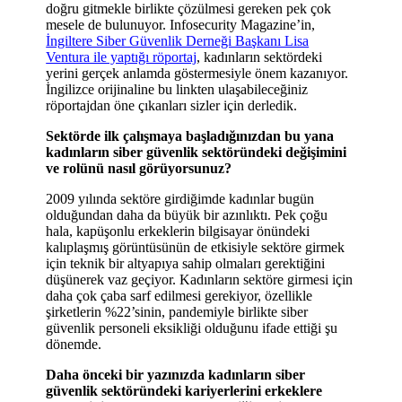
doğru gitmekle birlikte çözülmesi gereken pek çok
mesele de bulunuyor. Infosecurity Magazine’in,
İngiltere Siber Güvenlik Derneği Başkanı Lisa
Ventura ile yaptığı röportaj
, kadınların sektördeki
yerini gerçek anlamda göstermesiyle önem kazanıyor.
İngilizce orijinaline bu linkten ulaşabileceğiniz
röportajdan öne çıkanları sizler için derledik.
Sektörde ilk çalışmaya başladığınızdan bu yana
kadınların siber güvenlik sektöründeki değişimini
ve rolünü nasıl görüyorsunuz?
2009 yılında sektöre girdiğimde kadınlar bugün
olduğundan daha da büyük bir azınlıktı. Pek çoğu
hala, kapüşonlu erkeklerin bilgisayar önündeki
kalıplaşmış görüntüsünün de etkisiyle sektöre girmek
için teknik bir altyapıya sahip olmaları gerektiğini
düşünerek vaz geçiyor. Kadınların sektöre girmesi için
daha çok çaba sarf edilmesi gerekiyor, özellikle
şirketlerin %22’sinin, pandemiyle birlikte siber
güvenlik personeli eksikliği olduğunu ifade ettiği şu
dönemde.
Daha önceki bir yazınızda kadınların siber
güvenlik sektöründeki kariyerlerini erkeklere