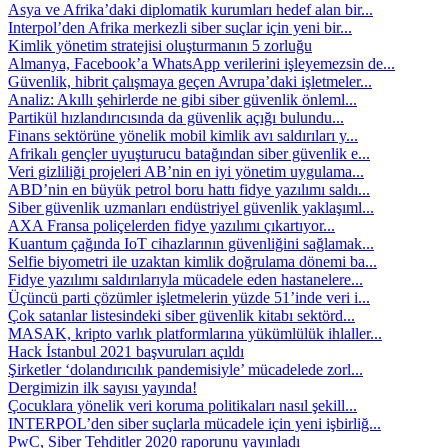
Asya ve Afrika’daki diplomatik kurumları hedef alan bir...
Interpol’den Afrika merkezli siber suçlar için yeni bir...
Kimlik yönetim stratejisi oluşturmanın 5 zorluğu
Almanya, Facebook’a WhatsApp verilerini işleyemezsin de...
Güvenlik, hibrit çalışmaya geçen Avrupa’daki işletmeler...
Analiz: Akıllı şehirlerde ne gibi siber güvenlik önleml...
Partikül hızlandırıcısında da güvenlik açığı bulundu...
Finans sektörüne yönelik mobil kimlik avı saldırıları y...
Afrikalı gençler uyuşturucu batağından siber güvenlik e...
Veri gizliliği projeleri AB’nin en iyi yönetim uygulama...
ABD’nin en büyük petrol boru hattı fidye yazılımı saldı...
Siber güvenlik uzmanları endüstriyel güvenlik yaklaşıml...
AXA Fransa poliçelerden fidye yazılımı çıkartıyor...
Kuantum çağında IoT cihazlarının güvenliğini sağlamak...
Selfie biyometri ile uzaktan kimlik doğrulama dönemi ba...
Fidye yazılımı saldırılarıyla mücadele eden hastanelere...
Üçüncü parti çözümler işletmelerin yüzde 51’inde veri i...
Çok satanlar listesindeki siber güvenlik kitabı sektörd...
MASAK, kripto varlık platformlarına yükümlülük ihlaller...
Hack İstanbul 2021 başvuruları açıldı
Şirketler ‘dolandırıcılık pandemisiyle’ mücadelede zorl...
Dergimizin ilk sayısı yayında!
Çocuklara yönelik veri koruma politikaları nasıl şekill...
INTERPOL’den siber suçlarla mücadele için yeni işbirliğ...
PwC, Siber Tehditler 2020 raporunu yayınladı