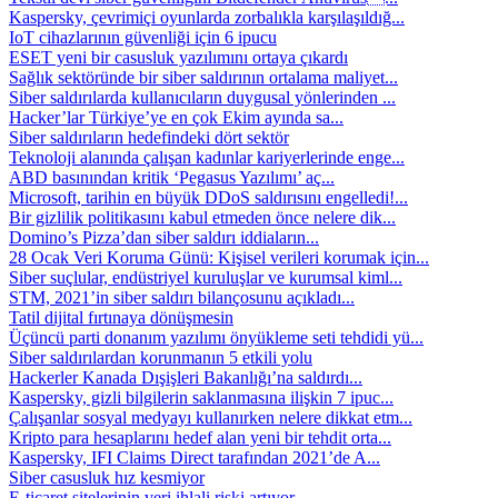
Kaspersky, çevrimiçi oyunlarda zorbalıkla karşılaşıldığ...
IoT cihazlarının güvenliği için 6 ipucu
ESET yeni bir casusluk yazılımını ortaya çıkardı
Sağlık sektöründe bir siber saldırının ortalama maliyet...
Siber saldırılarda kullanıcıların duygusal yönlerinden ...
Hacker’lar Türkiye’ye en çok Ekim ayında sa...
Siber saldırıların hedefindeki dört sektör
Teknoloji alanında çalışan kadınlar kariyerlerinde enge...
ABD basınından kritik ‘Pegasus Yazılımı’ aç...
Microsoft, tarihin en büyük DDoS saldırısını engelledi!...
Bir gizlilik politikasını kabul etmeden önce nelere dik...
Domino’s Pizza’dan siber saldırı iddiaların...
28 Ocak Veri Koruma Günü: Kişisel verileri korumak için...
Siber suçlular, endüstriyel kuruluşlar ve kurumsal kiml...
STM, 2021’in siber saldırı bilançosunu açıkladı...
Tatil dijital fırtınaya dönüşmesin
Üçüncü parti donanım yazılımı önyükleme seti tehdidi yü...
Siber saldırılardan korunmanın 5 etkili yolu
Hackerler Kanada Dışişleri Bakanlığı’na saldırdı...
Kaspersky, gizli bilgilerin saklanmasına ilişkin 7 ipuc...
Çalışanlar sosyal medyayı kullanırken nelere dikkat etm...
Kripto para hesaplarını hedef alan yeni bir tehdit orta...
Kaspersky, IFI Claims Direct tarafından 2021’de A...
Siber casusluk hız kesmiyor
E-ticaret sitelerinin veri ihlali riski artıyor