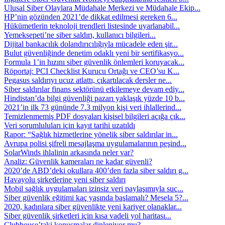
Ulusal Siber Olaylara Müdahale Merkezi ve Müdahale Ekip...
HP’nin gözünden 2021’de dikkat edilmesi gereken 6...
Hükümetlerin teknoloji trendleri listesinde uyarlanabil...
Yemeksepeti’ne siber saldırı, kullanıcı bilgileri...
Dijital bankacılık dolandırıcılığıyla mücadele eden şir...
Bulut güvenliğinde denetim odaklı yeni bir sertifikasyo...
Formula 1’in hızını siber güvenlik önlemleri koruyacak...
Röportaj: PCI Checklist Kurucu Ortağı ve CEO’su K...
Pegasus saldırıyı ucuz atlattı, çıkartılacak dersler ne...
Siber saldırılar finans sektörünü etkilemeye devam ediy...
Hindistan’da bilgi güvenliği pazarı yaklaşık yüzde 10 b...
2021’in ilk 73 gününde 7.3 milyon kişi veri ihlallerind...
Temizlenmemiş PDF dosyaları kişisel bilgileri açığa çık...
Veri sorumluluları için kayıt tarihi uzatıldı
Rapor: “Sağlık hizmetlerine yönelik siber saldırılar in...
Avrupa polisi şifreli mesajlaşma uygulamalarının peşind...
SolarWinds ihlalinin arkasında neler var?
Analiz: Güvenlik kameraları ne kadar güvenli?
2020’de ABD’deki okullara 400’den fazla siber saldırı g...
Havayolu şirketlerine yeni siber saldırı
Mobil sağlık uygulamaları izinsiz veri paylaşımıyla suç...
Siber güvenlik eğitimi kaç yaşında başlamalı? Mesela 5?...
2020, kadınlara siber güvenlikte yeni kariyer olanaklar...
Siber güvenlik şirketleri için kısa vadeli yol haritası...
Clubhouse’taki konuşmalar dinleniyor mu?