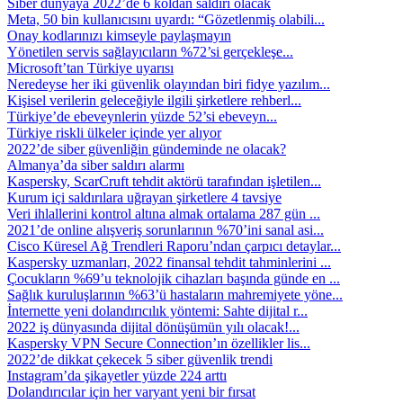
Siber dünyaya 2022’de 6 koldan saldırı olacak
Meta, 50 bin kullanıcısını uyardı: “Gözetlenmiş olabili...
Onay kodlarınızı kimseyle paylaşmayın
Yönetilen servis sağlayıcıların %72’si gerçekleşe...
Microsoft’tan Türkiye uyarısı
Neredeyse her iki güvenlik olayından biri fidye yazılım...
Kişisel verilerin geleceğiyle ilgili şirketlere rehberl...
Türkiye’de ebeveynlerin yüzde 52’si ebeveyn...
Türkiye riskli ülkeler içinde yer alıyor
2022’de siber güvenliğin gündeminde ne olacak?
Almanya’da siber saldırı alarmı
Kaspersky, ScarCruft tehdit aktörü tarafından işletilen...
Kurum içi saldırılara uğrayan şirketlere 4 tavsiye
Veri ihlallerini kontrol altına almak ortalama 287 gün ...
2021’de online alışveriş sorunlarının %70’ini sanal asi...
Cisco Küresel Ağ Trendleri Raporu’ndan çarpıcı detaylar...
Kaspersky uzmanları, 2022 finansal tehdit tahminlerini ...
Çocukların %69’u teknolojik cihazları başında günde en ...
Sağlık kuruluşlarının %63’ü hastaların mahremiyete yöne...
İnternette yeni dolandırıcılık yöntemi: Sahte dijital r...
2022 iş dünyasında dijital dönüşümün yılı olacak!...
Kaspersky VPN Secure Connection’ın özellikler lis...
2022’de dikkat çekecek 5 siber güvenlik trendi
Instagram’da şikayetler yüzde 224 arttı
Dolandırıcılar için her varyant yeni bir fırsat