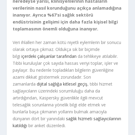
neredeyse yarısı, klinisyenlerinin hastaların
verilerinin nasıl korunduğunu açıkça anlamadığına
inanıyor. Ayrıca %67’si sağlık sektörü
endüstrisinin gelişimi için daha fazla kişisel bilgi
toplamasının önemli olduğuna inanıyor.
Veri ihlalleri her zaman kötü niyetli eylemlerin bir sonucu
olarak ortaya çıkmaz. Oldukça sık bir biçimde
bilgi
içerdeki çalışanlar tarafından
da tehlikeye atılabilir.
Tıbbi kuruluşlar çok sayıda hassas veriyi toplar, işler ve
paylaşır. Bu nedenle topladıkları bilgilerin güvenliğine
azami dikkat göstermek zorundadır. Son
zamanlarda
dijital sağlığa kitlesel geçiş
, tıbbi hizmet
sağlayıcıların üzerindeki sorumluluğu daha da
artırdığından, Kaspersky güvenlikle ilgili mevcut
telesağlık sorunlarına yönelik bilgi elde etmek ve
bunlarla başa çıkmanın yollarını bulmak amacıyla
dünyanın dört bir yanındaki
sağlık hizmeti sağlayıcılarının
katıldığı
bir anket düzenledi.