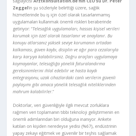
sağlayıcısı
Arztkonsultation.de’nin CEO’su Dr. Peter
Zeggel
‘in şu sözleriyle belirttiği üzere, sağlık
hizmetlerinde bu iş için özel olarak tasarlanmamış
uygulamaları kullanmak önemli riskleri beraberinde
getiriyor: “
Telesağlık uygulamaları, hassas kişisel verileri
korumak için özel olarak tasarlanır ve onaylanır. Bu
konuyu atlarsanız yüksek seviye korumanın ortadan
kalkaması, güven kaybı, disiplin ve ağır para cezalarıyla
karşı karşıya kalabilirsiniz. Doğru araçları uygulamaya
koymayanlar, telesağlığa yönelik faturalandırma
gereksinimlerini ihlal edebilir ve hasta kaydı
entegrasyonu, uzak cihazlardaki canlı verilerin güvenli
paylaşımı gibi amaca yönelik telesağlık niteliklerinden
mahrum kalabilirler
.”
Doktorlar, veri güvenliğiyle ilgili mevcut zorluklara
rağmen veri toplamanın tıbbi teknoloji geliştirmenin en
önemli adımlarından biri olduğuna inanıyor. Ankete
katılan on kişiden neredeyse yedisi (%67), endüstrinin
yapay zekayı eğitmek ve güvenilir bir teşhis sağlamak