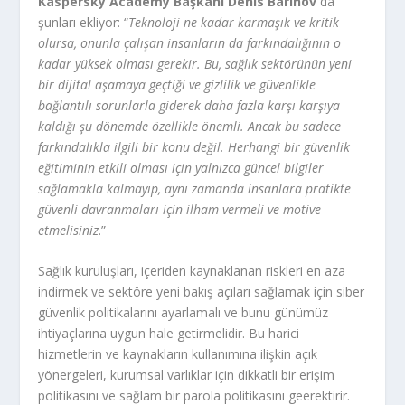
Kaspersky Academy Başkanı Denis Barinov
da
şunları ekliyor: “
Teknoloji ne kadar karmaşık ve kritik
olursa, onunla çalışan insanların da farkındalığının o
kadar yüksek olması gerekir. Bu, sağlık sektörünün yeni
bir dijital aşamaya geçtiği ve gizlilik ve güvenlikle
bağlantılı sorunlarla giderek daha fazla karşı karşıya
kaldığı şu dönemde özellikle önemli. Ancak bu sadece
farkındalıkla ilgili bir konu değil. Herhangi bir güvenlik
eğitiminin etkili olması için yalnızca güncel bilgiler
sağlamakla kalmayıp, aynı zamanda insanlara pratikte
güvenli davranmaları için ilham vermeli ve motive
etmelisiniz
.”
Sağlık kuruluşları, içeriden kaynaklanan riskleri en aza
indirmek ve sektöre yeni bakış açıları sağlamak için siber
güvenlik politikalarını ayarlamalı ve bunu günümüz
ihtiyaçlarına uygun hale getirmelidir. Bu harici
hizmetlerin ve kaynakların kullanımına ilişkin açık
yönergeleri, kurumsal varlıklar için dikkatli bir erişim
politikasını ve sağlam bir parola politikasını geerektirir.