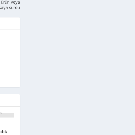
i ürün veya
saya sürdü
ldık