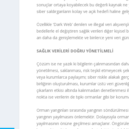
sonuçlar ortaya koyabilecek bu değerli kaynak ne
siber saldırganların kolay ve açık hedefi haline geli
Özellikle ‘Dark Web’ denilen ve illegal veri alışver
bedellerle el değiştiren sağlık verileri diğer kişisel
an daha da genişlemekte ve binlerce yeni veri günl
SAĞLIK VERİLERİ DOĞRU YÖNETİLMELİ
Çözüm ise ne yazık ki bilgilerin çalınmasından daha z
yönetilmesi, saklanması, risk teşkil etmeyecek şeki
veya kurumlarca paylaşımı; siber riskle alakalı gerçe
birliğinin oluşturulması, kurumlar üstü veri güvenli
çıkarların etkisi altında kalınmadan denetlenmesi i
nokta ise verilerin de tıpkı ormanlar gibi bir kor
Orman yangınları sırasında yangının söndürülmesi i
yangının yayılmasını önlemektir. Dolayısıyla orman
yayılmasının önüne geçilmesi amaçlanır. Öngörül