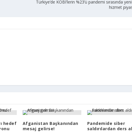
Türkiye’de KOBİ’lerin %23’ü pandemi sırasında yen
hizmet piya
ı hedef
Afganistan Başkanından
Pandemide siber
yonu
mesaj gelirse!
saldırılardan ders a