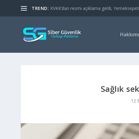
TREND:
KVKK’dan resmi açıklama geldi, Yemeksepeti’nd
Hakkım
Sağlık se
12 