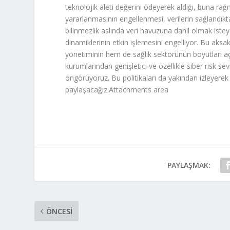
teknolojik aleti değerini ödeyerek aldığı, buna ra
yararlanmasının engellenmesi, verilerin sağlandıkta
bilinmezlik aslında veri havuzuna dahil olmak iste
dinamiklerinin etkin işlemesini engelliyor. Bu aks
yönetiminin hem de sağlık sektörünün boyutları aç
kurumlarından genişletici ve özellikle siber risk s
öngörüyoruz. Bu politikaları da yakından izleyerek 
paylaşacağız.Attachments area
PAYLAŞMAK:
ÖNCESI