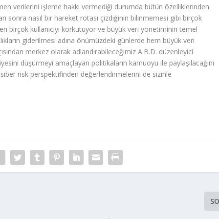
ğmen verilerini işleme hakkı vermediği durumda bütün özelliklerinden
n sonra nasıl bir hareket rotası çizdiğinin bilinmemesi gibi birçok
yen birçok kullanıcıyı korkutuyor ve büyük veri yönetiminin temel
aklıkların giderilmesi adına önümüzdeki günlerde hem büyük veri
ısından merkez olarak adlandırabileceğimiz A.B.D. düzenleyici
eviyesini düşürmeyi amaçlayan politikaların kamuoyu ile paylaşılacağını
siber risk perspektifinden değerlendirmelerini de sizinle
SO