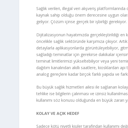
Sağlık verileri, illegal veri alışveriş platformlarında
kaynak sahip olduğu önem derecesine uygun olarak
geliyor. Çözüm içinse gerçek bir işbirliği gerekiyor.
Dijitalizasyonun hayatımızda gerçekleştirildiği en 
öncelikle sağlık sektöründe karşımıza çıkıyor. Artık
detaylarla aplikasyonlarda görüntüleyebiliyor, git
sağladığı teminatlar için gerekirse dakikalar içeri
teminat limitlerimizi yükseltebiliyor veya yeni temin
dağıtım kanalından akıllı saatlere, kiosklardan api
analog gereçlere kadar birçok farklı yapıda ve far
Bu büyük sağlık hizmetleri ailesi ile sağlanan kola
tehlike ise bilgilerin çalınması ve izinsiz kullanılması
kullanımı söz konusu olduğunda en büyük zararı ya
KOLAY VE AÇIK HEDEF
Sadece kötü niyetli kişiler tarafından kullanımı deği