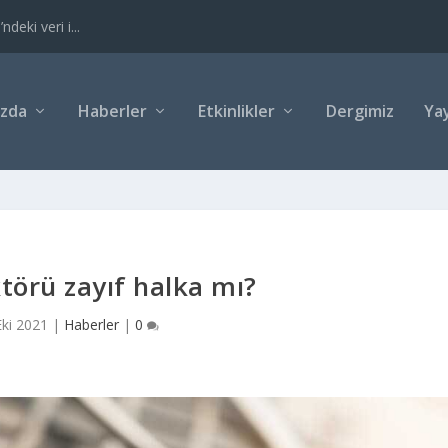
eki veri i...
ızda
Haberler
Etkinlikler
Dergimiz
Yay
ktörü zayıf halka mı?
Eki 2021
|
Haberler
|
0