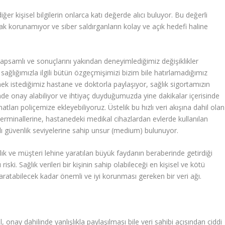
 diğer kişisel bilgilerin onlarca katı değerde alıcı buluyor. Bu değerli
 korunamıyor ve siber saldırganların kolay ve açık hedefi haline
kapsamlı ve sonuçlarını yakından deneyimlediğimiz değişiklikler
 sağlığımızla ilgili bütün özgeçmişimizi bizim bile hatırlamadığımız
mek istediğimiz hastane ve doktorla paylaşıyor, sağlık sigortamızın
sinde onay alabiliyor ve ihtiyaç duyduğumuzda yine dakikalar içerisinde
atları poliçemize ekleyebiliyoruz. Üstelik bu hızlı veri akışına dahil olan
 terminallerine, hastanedeki medikal cihazlardan evlerde kullanılan
klı güvenlik seviyelerine sahip unsur (medium) bulunuyor.
ylık ve müşteri lehine yaratılan büyük faydanın beraberinde getirdiği
 riski. Sağlık verileri bir kişinin sahip olabileceği en kişisel ve kötü
ratabilecek kadar önemli ve iyi korunması gereken bir veri ağı.
l, onay dahilinde yanlışlıkla paylaşılması bile veri sahibi açısından ciddi