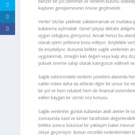
benzer bir yol izlenmeli ve verilerin bütünü olabildiğ
kaybının genişlemesinin önüne geçilmelidir.
Veriler ‘silo’lar şeklinde saklanmamalı ve mutlaka 
kullanıma açılmalıdır. Genel işleyişi dikkate aldığımı
uygun olduğunu görüyoruz. Ancak henüz bu alanda ge
olarak işlem yetkisine konu ediliyor. Böylelikle veriy
da erişebiliyor. Bununla birlikte sağlık verilerinin
uygulanmalı, örneğin kan değeri veya kalp atış düze
yüksek öneme sahip olarak kategorize edilmeli ve e
Sağlık sektöründeki verilerin yönetimi alanında
saldırı riskini daha da arttıran diğer bir unsur ise ve
bir yol ve hem rekabet hem de finansal sistemlere
edilen kaygan bir zemin söz konusu.
Sağlık verilerinin günlük kullanılan akıllı aletler ile
sonrasında nasıl ve kimler tarafından değerlendiril
birlikte sürece bütünsel bir yaklaşım halen mevcu
öteye geçemiyor. Bunun öncelikli nedenlerinden bir i