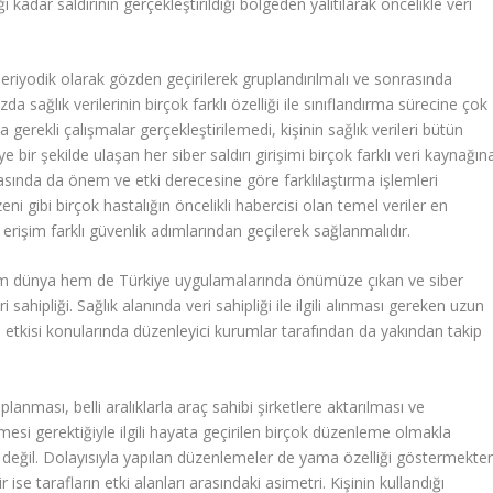
i kadar saldırının gerçekleştirildiği bölgeden yalıtılarak öncelikle veri
periyodik olarak gözden geçirilerek gruplandırılmalı ve sonrasında
zda sağlık verilerinin birçok farklı özelliği ile sınıflandırma sürecine çok
rekli çalışmalar gerçekleştirilemedi, kişinin sağlık verileri bütün
e bir şekilde ulaşan her siber saldırı girişimi birçok farklı veri kaynağın
 arasında da önem ve etki derecesine göre farklılaştırma işlemleri
ni gibi birçok hastalığın öncelikli habercisi olan temel veriler en
rişim farklı güvenlik adımlarından geçilerek sağlanmalıdır.
 hem dünya hem de Türkiye uygulamalarında önümüze çıkan ve siber
ri sahipliği. Sağlık alanında veri sahipliği ile ilgili alınması gereken uzun
 etkisi konularında düzenleyici kurumlar tarafından da yakından takip
 toplanması, belli aralıklarla araç sahibi şirketlere aktarılması ve
mesi gerektiğiyle ilgili hayata geçirilen birçok düzenleme olmakla
t değil. Dolayısıyla yapılan düzenlemeler de yama özelliği göstermekte
se tarafların etki alanları arasındaki asimetri. Kişinin kullandığı