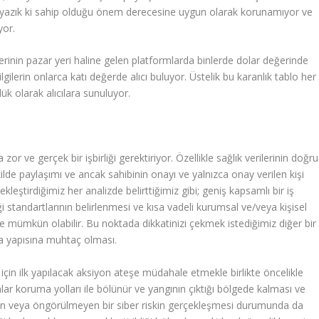
 yazık ki sahip olduğu önem derecesine uygun olarak korunamıyor ve
yor.
işlerinin pazar yeri haline gelen platformlarda binlerde dolar değerinde
 bilgilerin onlarca katı değerde alıcı buluyor. Üstelik bu karanlık tablo her
ük olarak alıcılara sunuluyor.
or ve gerçek bir işbirliği gerektiriyor. Özellikle sağlık verilerinin doğru
lde paylaşımı ve ancak sahibinin onayı ve yalnızca onay verilen kişi
kleştirdiğimiz her analizde belirttiğimiz gibi; geniş kapsamlı bir iş
ği standartlarının belirlenmesi ve kısa vadeli kurumsal ve/veya kişisel
le mümkün olabilir. Bu noktada dikkatinizi çekmek istediğimiz diğer bir
uma yapısına muhtaç olması.
çin ilk yapılacak aksiyon ateşe müdahale etmekle birlikte öncelikle
lar koruma yolları ile bölünür ve yangının çıktığı bölgede kalması ve
en veya öngörülmeyen bir siber riskin gerçekleşmesi durumunda da