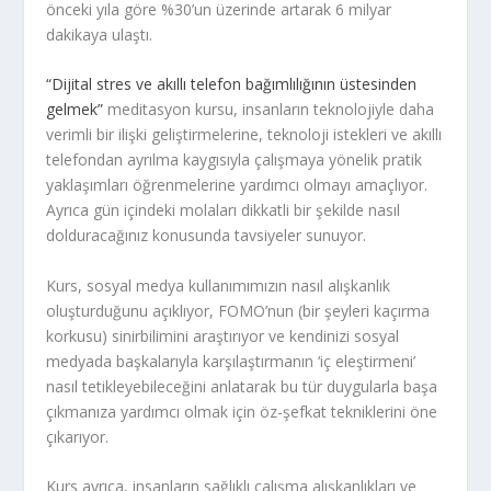
önceki yıla göre %30’un üzerinde artarak 6 milyar
dakikaya ulaştı.
“Dijital stres ve akıllı telefon bağımlılığının üstesinden
gelmek”
meditasyon kursu, insanların teknolojiyle daha
verimli bir ilişki geliştirmelerine, teknoloji istekleri ve akıllı
telefondan ayrılma kaygısıyla çalışmaya yönelik pratik
yaklaşımları öğrenmelerine yardımcı olmayı amaçlıyor.
Ayrıca gün içindeki molaları dikkatli bir şekilde nasıl
dolduracağınız konusunda tavsiyeler sunuyor.
Kurs, sosyal medya kullanımımızın nasıl alışkanlık
oluşturduğunu açıklıyor, FOMO’nun (bir şeyleri kaçırma
korkusu) sinirbilimini araştırıyor ve kendinizi sosyal
medyada başkalarıyla karşılaştırmanın ‘iç eleştirmeni’
nasıl tetikleyebileceğini anlatarak bu tür duygularla başa
çıkmanıza yardımcı olmak için öz-şefkat tekniklerini öne
çıkarıyor.
Kurs ayrıca, insanların sağlıklı çalışma alışkanlıkları ve