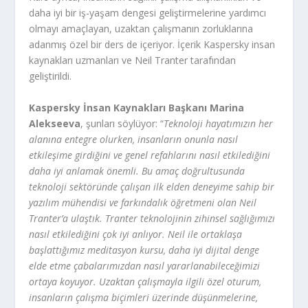
daha iyi bir iş-yaşam dengesi geliştirmelerine yardımcı
olmayı amaçlayan, uzaktan çalışmanın zorluklarına
adanmış özel bir ders de içeriyor. İçerik Kaspersky insan
kaynakları uzmanları ve Neil Tranter tarafından
geliştirildi.
Kaspersky İnsan Kaynakları Başkanı Marina
Alekseeva
, şunları söylüyor: “
Teknoloji hayatımızın her
alanına entegre olurken, insanların onunla nasıl
etkileşime girdiğini ve genel refahlarını nasıl etkilediğini
daha iyi anlamak önemli. Bu amaç doğrultusunda
teknoloji sektöründe çalışan ilk elden deneyime sahip bir
yazılım mühendisi ve farkındalık öğretmeni olan Neil
Tranter’a ulaştık. Tranter teknolojinin zihinsel sağlığımızı
nasıl etkilediğini çok iyi anlıyor. Neil ile ortaklaşa
başlattığımız meditasyon kursu, daha iyi dijital denge
elde etme çabalarımızdan nasıl yararlanabileceğimizi
ortaya koyuyor. Uzaktan çalışmayla ilgili özel oturum,
insanların çalışma biçimleri üzerinde düşünmelerine,