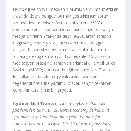
Teknoloji ve sosyal medyanın olumlu ve olumsuz etkileri
arasında doğru dengeyi bulmak çoğu kişi için sorun
olmaya devam ediyor. Ankete katılanların %39’u
kontrolün kendisinde olduğunu düşünmüyor ve sosyal
medya sınırlarının farkında değil. %23’ü artan stres ve
kaygı seviyelerine yol açabilecek olumsuz duygular
yaşıyor. Kaspersky herkesin dijital refahın farkında
olması gerektiğine inanıyor. Bu nedenle, 15 yılı aşkın
meditasyon pratiğine sahip ve Farkındalık Temelli Stres
Azaltma (MBSR) konusunda eğitim almış Neil Tranter
ile, kullanıcıların teknolojiyle ilişkilerini yeniden
değerlendirmelerine yardımcı olacak zengin teknikler
içeren bir kurs için iş birliği yaptı.
Eğitmen Neil Tranter
, şunları söylüyor: “
Küresel
pandemiden çıkarken, dünyamız teknolojiyle kalıcı ve
ayrılmaz bir şekilde bağlı hale geldi. Bu da refah
anlayışımıza zarar veriyor. Sürekli olarak e-postalara,
sosyal medya güncellemelerine, yapay zeka tarafından