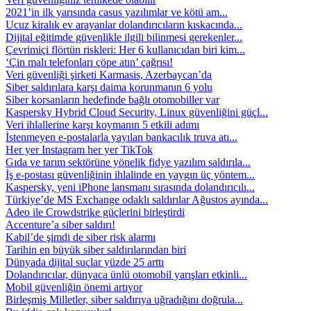
2021’in ilk yarısında casus yazılımlar ve kötü am...
Ucuz kiralık ev arayanlar dolandırıcıların kıskacında...
Dijital eğitimde güvenlikle ilgili bilinmesi gerekenler...
Çevrimiçi flörtün riskleri: Her 6 kullanıcıdan biri kim...
‘Çin malı telefonları çöpe atın’ çağrısı!
Veri güvenliği şirketi Karmasis, Azerbaycan’da
Siber saldırılara karşı daima korunmanın 6 yolu
Siber korsanların hedefinde bağlı otomobiller var
Kaspersky Hybrid Cloud Security, Linux güvenliğini güçl...
Veri ihlallerine karşı koymanın 5 etkili adımı
İstenmeyen e-postalarla yayılan bankacılık truva atı...
Her yer Instagram her yer TikTok
Gıda ve tarım sektörüne yönelik fidye yazılım saldırıla...
İş e-postası güvenliğinin ihlalinde en yaygın üç yöntem...
Kaspersky, yeni iPhone lansmanı sırasında dolandırıcılı...
Türkiye’de MS Exchange odaklı saldırılar Ağustos ayında...
Adeo ile Crowdstrike güçlerini birleştirdi
Accenture’a siber saldırı!
Kabil’de şimdi de siber risk alarmı
Tarihin en büyük siber saldırılarından biri
Dünyada dijital suçlar yüzde 25 arttı
Dolandırıcılar, dünyaca ünlü otomobil yarışları etkinli...
Mobil güvenliğin önemi artıyor
Birleşmiş Milletler, siber saldırıya uğradığını doğrula...