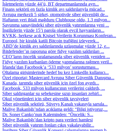
İşletmelerin yüzde 44’ü, BT departmanlarında ayrı...
Finans sektörü en fazla kimlik avı saldırılarıyla mücad...
Avrupa merkezli 5 şirket, otomotivde siber güvenliği de...
Haftanın veri ihlali mağduru Clubhouse oldu, 1.3 milyon...
Savunma sanayiindeki siber güvenlik yatırımlarına yeni ...
İngilizlerin yüzde 15’i parola olarak evcil hayvanların...
KVKK, herkese açık Kişisel Verilerin Korunması Konferan...
Europol, bir kiralık katili Bitcoin trafiğini izleyerek...
ABD’de kimlik avı saldırılarında uzlaşmalar yüzde 12, e...
Bitdefender’ın raporuna göre fidye yazılım saldırıları ...
CEO’ların öncelik sıralamasında siber güvenlik yeniden ...
Fidye yazılım kurbanları ödeme yapmalarına rağmen veril...
İrlanda’dan Facebook’a ‘533 milyon’ soruşturması...
Oltalama girişimlerinde hedef bu kez LinkedIn kullanıcı...
Özel röportaj: Mastercard Avrupa Siber Güvenlik Danışma...
Kanada, tarımda siber güvenlik için özel fon ayırdı...
Facebook, 533 milyon kullanıcının verilerini çaldırdı, ...
Siber saldırganlar su şebekesine sızıp insanları zehirl...
Okul yönetimleri için siber güvenlik tavsiyeleri
Siber güvenlik sektörü, Süveyş Kanalı vakasıyla sarsıla...
Maliye Bakanlığı’ndan açıklama geldi: “Bilgi istiyoruz,...
Dr. Soner Canko’nun Kaleminden: “Öncelik: S...
Maliye Bakanlığı’dan kripto para verileri hamlesi
Siber güvenlik yatırım fonları çıkış yakalayabilir...
İngiltere Siber Güvenlik Konseyi çalışmalarına resmen b...