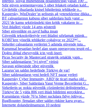
Interpol, sosyal mühendislik dolandırıcılığı yapan 100’...
Sıfır güven segmentasyonu 5 siber felaketi ortadan kald...
Giyilebilir cihazlarda kişisel bilgileriniz tehlikede o...
Kaspersky, WinDealer’ın gelişmiş ağ yeteneklerine dikka...
BT çalışanlarının kabusu siber saldırılara hızlı yanıt ...
2021’de kamu sektöründeki tüm kritik vakaların üç...
Veri ihlalleri yüzde 14 artış gösterdi
Siber güvenlikte en zayıf halka insan
Güvenlik teknolojileriyle veri ihlalini sıfırlamak mümk...
KOBİ’lere yönelik tehlikeler çoğalıyor ve 2022...
Şirketler çalışanların verilerini 5 adımda güvende tuta...
Kurumsal hesapları hedef alan spam operasyonu tespit ed...
Doğru dijital ebeveynlik için yedi öneri
Picus Security ile Mastercard stratejik ortaklık yaptı...
Siber saldırganların “iyi niyet” virüsü
Savaşın gölgesinde siber güvenlik
Lazarus’un saldırı hedefinde Türkiye de var!
Siber saldırganların yeni hedefi NFT pazar yerleri
Kaspersky Cyber Immunity, ABD’de ticari marka old...
Kaspersky, Siber Saldırılara Yanıt Verme Becerilerini G...
Şirketlerin uç nokta güvenlik çözümlerini değiştirmeler...
Türkiye’de 5 yılda 806 veri ihlali bildirimi gerçekleşt...
Kurumların yüzde 76’sı Siber suçlulara fidye ödüyor...
BugBounter, firmaları siber saldırı riskine karşı uyarı...
İnternette dolandırılmamızın 10 nedeni