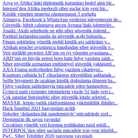
Asya ve Afrika’daki diplomatik kurumları hedef alan bir...
Interpol’den Afrika merkezli siber suçlar için yeni bir...
Kimlik yönetim stratejisi oluşturmanın 5 zorluğu
Almanya, Facebook’a WhatsApp verilerini işleyemezsin de...
Güvenlik, hibrit çalışmaya geçen Avrupa’daki işletmeler...
Analiz: Akıllı şehirlerde ne gibi siber güvenlik önleml...
Partikül hızlandırıcısında da güvenlik açığı bulundu...
Finans sektörüne yönelik mobil kimlik avı saldırıları y...
Afrikalı gençler uyuşturucu batağından siber güvenlik e...
Veri gizliliği projeleri AB’nin en iyi yönetim uygulama...
ABD’nin en büyük petrol boru hattı fidye yazılımı saldı...
Siber güvenlik uzmanları endüstriyel güvenlik yaklaşıml...
AXA Fransa poliçelerden fidye yazılımı çıkartıyor...
Kuantum çağında IoT cihazlarının güvenliğini sağlamak...
Selfie biyometri ile uzaktan kimlik doğrulama dönemi ba...
Fidye yazılımı saldırılarıyla mücadele eden hastanelere...
Üçüncü parti çözümler işletmelerin yüzde 51’inde veri i...
Çok satanlar listesindeki siber güvenlik kitabı sektörd...
MASAK, kripto varlık platformlarına yükümlülük ihlaller...
Hack İstanbul 2021 başvuruları açıldı
Şirketler ‘dolandırıcılık pandemisiyle’ mücadelede zorl...
Dergimizin ilk sayısı yayında!
Çocuklara yönelik veri koruma politikaları nasıl şekill...
INTERPOL’den siber suçlarla mücadele için yeni işbirliğ...
PwC, Siber Tehditler 2020 raporunu yayınladı