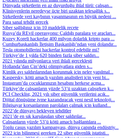
Dünyada şirketlerin en az duyurduğu ihlal türü: çalışan...
Klinisyenlerin neredeyse üçte biri uzaktan telesağlık s...
Şirketlerde veri kaybının yaşanmasının en büyük nedeni ...
Para sanal tehdit gerçek
Siber sağlığınız için 10 maddelik reçete
Rusya’da REvil operasyonu: Çaldığı paralara ve araçları...
Kuzey Koreli hackerlar 400 milyon dolarlık kripto para ...
Cumhurbaşkanlığı İletişim Başkanlığı’ndan yeni dolandır...
Tesla otomobillerini hackerlar kontrol edebilir mi?
Türkiye’de 1 yılda 620 binden fazla siber saldırı...
2021 yılında milyonlarca veri ihlali gerçekleşti
Hollanda’dan Çin’deki olimpiyatlara giden s...
Kimlik avı saldırılarından korunmak için neler yapılmal...
Kaspersky, kötü amaçlı yazılım analistleri için yeni bi...
Instagram’da çocuklarınızın hesabını herkese açma...
Türkiye’de çalışanların yüzde 53’ü uzaktan çalışırken k...
PCI Checklist, 2021 yılı siber güvenlik verilerini açık...
Dijital dönüşüme ivme kazandıracak yeni nesil teknoloji...
Bilgisayar korsanlarının parolaları çalmak için kulland...
2022’de dünyayı bekleyen tehditler
2021’de en sık karşılaşılan siber saldırılar...
Çalışanların yüzde 53’ü kötü amaçlı bağlantılara ...
Toplu casus yazılım kampanyası, dünya çapında endüstriy...
2022 için bilinmesi gereken 22 siber güvenlik istatisti...