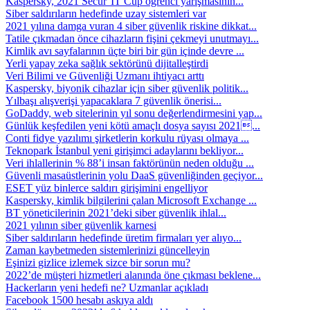
Kaspersky, 2021 Secur’IT Cup öğrenci yarışmasının...
Siber saldırıların hedefinde uzay sistemleri var
2021 yılına damga vuran 4 siber güvenlik riskine dikkat...
Tatile çıkmadan önce cihazların fişini çekmeyi unutmayı...
Kimlik avı sayfalarının üçte biri bir gün içinde devre ...
Yerli yapay zeka sağlık sektörünü dijitalleştirdi
Veri Bilimi ve Güvenliği Uzmanı ihtiyacı arttı
Kaspersky, biyonik cihazlar için siber güvenlik politik...
Yılbaşı alışverişi yapacaklara 7 güvenlik önerisi...
GoDaddy, web sitelerinin yıl sonu değerlendirmesini yap...
Günlük keşfedilen yeni kötü amaçlı dosya sayısı 2021...
Conti fidye yazılımı şirketlerin korkulu rüyası olmaya ...
Teknopark İstanbul yeni girişimci adaylarını bekliyor...
Veri ihlallerinin % 88’i insan faktörünün neden olduğu ...
Güvenli masaüstlerinin yolu DaaS güvenliğinden geçiyor...
ESET yüz binlerce saldırı girişimini engelliyor
Kaspersky, kimlik bilgilerini çalan Microsoft Exchange ...
BT yöneticilerinin 2021’deki siber güvenlik ihlal...
2021 yılının siber güvenlik karnesi
Siber saldırıların hedefinde üretim firmaları yer alıyo...
Zaman kaybetmeden sistemlerinizi güncelleyin
Eşinizi gizlice izlemek sizce bir sorun mu?
2022’de müşteri hizmetleri alanında öne çıkması beklene...
Hackerların yeni hedefi ne? Uzmanlar açıkladı
Facebook 1500 hesabı askıya aldı