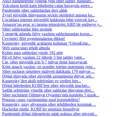
ABD hastanelerine yönelik yeni siber saldırı, hastaları...
Yolcuların kredi kartı bilgilerini çalan havayolu görev...
Pandemide siber saldırılardan ders aldık
Zyxel güvenlik dünyasının seçkin otoriteleri arasına ka...
Çocuklara internet güvenliği hakkında bilgi verecek kay...
Amazon’un avuç içi tarama teknolojisi ABD’de endişeye y...
Siber saldırganlar lüks peşinde
5 stratejik adımda fidye yazılımı saldırılarından korun...
Çevrimiçi flört uygulamalarına dikkat!
Kaspersky, güvenlik açıklarını kullanan “GhostEmp...
Web sunucuları tehdit altında
Kripto para saldırıları yüzde 192 arttı
REvil fidye yazılımı 22 ülkede 5 bin saldırı yaptı...
Çin, siber güvenlik için 9.7 milyar dolar harcayacak
Kötü amaçlı yazılım, en popüler işletim sisteminin yeni...
Siber suçların şirketlere maliyeti dakikada 179 milyon ...
Dijital dünyada siber güvenlik uzmanlarına ihtiyaç artı...
Kaspersky’den akıllı telefonları ve verileri hırs...
Dijital liderlerden KOBİ’lere siber güvenlik ipuçları...
Sağlık sektörüne yönelik siber saldırılar dünyanın dört...
Siber suçluların Olimpiyat Oyunları’nda kurduğu 5 tuzak...
Pegasus casus yazılımından nasıl korunabiliriz?
Kaspersky, uzay altyapısını siber tehditlerden korumak ...
Hackerlar mutlu, KOBİ’ler umutsuz hissediyor
Pandemide dijital ödemelerin odak noktası siber güvenli...