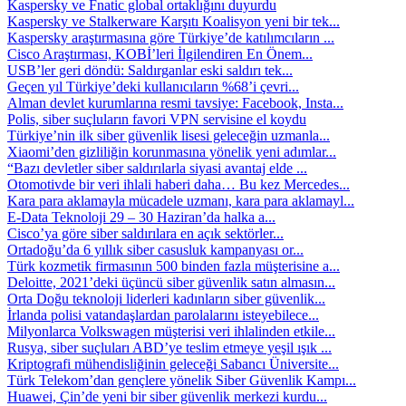
Kaspersky ve Fnatic global ortaklığını duyurdu
Kaspersky ve Stalkerware Karşıtı Koalisyon yeni bir tek...
Kaspersky araştırmasına göre Türkiye’de katılımcıların ...
Cisco Araştırması, KOBİ’leri İlgilendiren En Önem...
USB’ler geri döndü: Saldırganlar eski saldırı tek...
Geçen yıl Türkiye’deki kullanıcıların %68’i çevri...
Alman devlet kurumlarına resmi tavsiye: Facebook, Insta...
Polis, siber suçluların favori VPN servisine el koydu
Türkiye’nin ilk siber güvenlik lisesi geleceğin uzmanla...
Xiaomi’den gizliliğin korunmasına yönelik yeni adımlar...
“Bazı devletler siber saldırılarla siyasi avantaj elde ...
Otomotivde bir veri ihlali haberi daha… Bu kez Mercedes...
Kara para aklamayla mücadele uzmanı, kara para aklamayl...
E-Data Teknoloji 29 – 30 Haziran’da halka a...
Cisco’ya göre siber saldırılara en açık sektörler...
Ortadoğu’da 6 yıllık siber casusluk kampanyası or...
Türk kozmetik firmasının 500 binden fazla müşterisine a...
Deloitte, 2021’deki üçüncü siber güvenlik satın almasın...
Orta Doğu teknoloji liderleri kadınların siber güvenlik...
İrlanda polisi vatandaşlardan parolalarını isteyebilece...
Milyonlarca Volkswagen müşterisi veri ihlalinden etkile...
Rusya, siber suçluları ABD’ye teslim etmeye yeşil ışık ...
Kriptografi mühendisliğinin geleceği Sabancı Üniversite...
Türk Telekom’dan gençlere yönelik Siber Güvenlik Kampı...
Huawei, Çin’de yeni bir siber güvenlik merkezi kurdu...