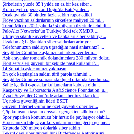
Şirketlerin yüzde 85’i yılda en az bir kez siber ...
Kötü niyetli operasyon Doğu’da Batı’ya iler...
Ocak ayında 30 binden fazla saldırı rapor edildi
Fidye yazılımı saldırılarının şirketlere maliyeti 20 mi...
Trend Micro, 2021 yılında 94 milyarın üzerinde tehdidi ...
PaloAlto Networks’ün Türkiye’deki tek XMDR ...
Ukrayna silahlı kuvvetleri ve bankaları siber saldırıya...
Uzaktan ağ bağlantıları siber saldırıları artırıyor...
Telefonunuzun saldırıya uğradığını nasıl anlarsınız? ...
Sevgililer Günü’nde aşkınızı kutlarken, verilerin...
Aşk arayanlar romantik dolandırıcılara 280 milyon dolar...
Flört servisleri güvenli bir şekilde nasıl kullanılır?...
14 Şubat’ta aşk canınızı yakmasın
En çok karşılaşılan saldırı türü parola tahmini...
Sevgililer Günü ve sonrasında dijital ortamda kendinizi...
Sahte içerikli e-postalar kullanıcıların kabusu oldu...
Kaspersky ve Laboratoria Art&Science Foundation, u...
Zyxel Sevgililer Günü’nde artan siber tuzaklara k...
Uç nokta güvenliğinin lideri ESET
Güvenli İnternet Günü’ne özel güvenlik önerileri...
Çöp kutusuna taşınan dosyalar gerçekten siliniyor mu?...
Spor yaparken konumuzu bir hırsız ile paylaşıyor olabil...
E-postanızın bilgisayar korsanlarının eline geçip geçme...
Kriptoda 320 milyon dolarlık siber saldırı
Tekstil devi siber güvenliğini Bitdefender Antivirüs...