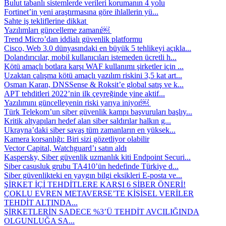
Bulut tabanlı sistemlerde verileri korumanın 4 yolu
Fortinet’in yeni araştırmasına göre ihlallerin yü...
Sahte iş tekliflerine dikkat
Yazılımları güncelleme zamanı￼
Trend Micro’dan iddialı güvenlik platformu
Cisco, Web 3.0 dünyasındaki en büyük 5 tehlikeyi açıkla...
Dolandırıcılar, mobil kullanıcıları istemeden ücretli h...
Kötü amaçlı botlara karşı WAF kullanımı şirketler için ...
Uzaktan çalışma kötü amaçlı yazılım riskini 3,5 kat art...
Osman Karan, DNSSense & Roksit’e global satış ve k...
APT tehditleri 2022’nin ilk çeyreğinde yine aktif...
Yazılımını güncelleyenin riski yarıya iniyor￼
Türk Telekom’un siber güvenlik kampı başvuruları başlıy...
Kritik altyapıları hedef alan siber saldırılar halkın g...
Ukrayna’daki siber savaş tüm zamanların en yüksek...
Kamera korsanlığı: Biri sizi gözetliyor olabilir
Vector Capital, Watchguard’ı satın aldı
Kaspersky, Siber güvenlik uzmanlık kiti Endpoint Securi...
Siber casusluk grubu TA410’ün hedefinde Türkiye d...
Siber güvenlikteki en yaygın bilgi eksikleri E-posta ve...
ŞİRKET İÇİ TEHDİTLERE KARŞI 6 SİBER ÖNERİ!
ÇOKLU EVREN METAVERSE’TE KİŞİSEL VERİLER
TEHDİT ALTINDA...
ŞİRKETLERİN SADECE %3’Ü TEHDİT AVCILIĞINDA
OLGUNLUĞA SA...