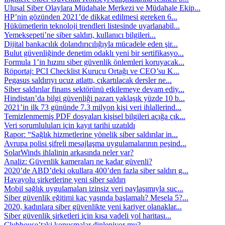
Ulusal Siber Olaylara Müdahale Merkezi ve Müdahale Ekip...
HP’nin gözünden 2021’de dikkat edilmesi gereken 6...
Hükümetlerin teknoloji trendleri listesinde uyarlanabil...
Yemeksepeti’ne siber saldırı, kullanıcı bilgileri...
Dijital bankacılık dolandırıcılığıyla mücadele eden şir...
Bulut güvenliğinde denetim odaklı yeni bir sertifikasyo...
Formula 1’in hızını siber güvenlik önlemleri koruyacak...
Röportaj: PCI Checklist Kurucu Ortağı ve CEO’su K...
Pegasus saldırıyı ucuz atlattı, çıkartılacak dersler ne...
Siber saldırılar finans sektörünü etkilemeye devam ediy...
Hindistan’da bilgi güvenliği pazarı yaklaşık yüzde 10 b...
2021’in ilk 73 gününde 7.3 milyon kişi veri ihlallerind...
Temizlenmemiş PDF dosyaları kişisel bilgileri açığa çık...
Veri sorumluluları için kayıt tarihi uzatıldı
Rapor: “Sağlık hizmetlerine yönelik siber saldırılar in...
Avrupa polisi şifreli mesajlaşma uygulamalarının peşind...
SolarWinds ihlalinin arkasında neler var?
Analiz: Güvenlik kameraları ne kadar güvenli?
2020’de ABD’deki okullara 400’den fazla siber saldırı g...
Havayolu şirketlerine yeni siber saldırı
Mobil sağlık uygulamaları izinsiz veri paylaşımıyla suç...
Siber güvenlik eğitimi kaç yaşında başlamalı? Mesela 5?...
2020, kadınlara siber güvenlikte yeni kariyer olanaklar...
Siber güvenlik şirketleri için kısa vadeli yol haritası...
Clubhouse’taki konuşmalar dinleniyor mu?