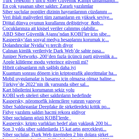
Türk Telekom 3’üncü Siber Güvenlik Kampı tamamlandı...
En çok yaşanan siber saldırı: Zararlı yazılımlar
Siber suçlular popüler dizinin hayranlarının cüzdanını ...
Veri ihlali maliyetleri tüm zamanların en yüksek seviye...
Dijital dünya oyunun kurallarını değiştiriyor &nb...
Çocuklarınıza ait kişisel veriler çalınmış olabilir...
ABD Siber Güvenlik Ajansı’ndan KOBİ’ler için sibe...
Kaspersky’dan sosyal medya hesaplarını korumak iç...
Dolandırıcılar Nvidia’yı tercih diyor
Çalınan kimlik verileriyle Dark Web’de sahte pasa...
Juniper Networks, 200’den fazla üçüncü parti güvenlik a...
Apple kilitleme modu yeterince güvenli mi?
Hibrit çalışanların ruh sağlığı daha iyi
Kuantum sonrası dönem için kriptografik algoritmalar ha...
Mobil uygulamalar iş başarısı için olmazsa olmaz haline...
Türkiye’de 2022’nin ilk yarısında siber sal...
Kart bilgilerini korumanın sekiz yolu
KOBİ web siteleri siber saldırıların hedefinde
Kaspersky, nöromorfik işlemcilere yatırım yapıyor
Siber Saldırganlar Deepfake ile şirketlerdeki kritik po...
Fidye yazılımı saldırı hacmi rekora gidiyor
Siber suçluların gözü KOBİ’lerde
Kaspersky, kripto varlıkları hedef alan yaklaşık 200 bi...
Son 3 yılda siber saldırılarda 15 kat artış gerçekleşti...
Siber suçlular, Dark Web üzerinden 2 bin dolara şirket ...