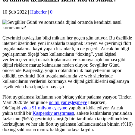
10 Şub 2022
|
Haberler
|
0
Çevrimiçi paylaşılan bilgi miktarı her geçen gün artıyor. Bu özellikle
internet üzerinden yeni insanlarla tanışmak isteyen ve çevrimiçi flört
uygulamalarına kayıt yapan insanlar için de geçerli. Ancak bu bilgi
paylaşımının ölçeği bazı kullanıcıların “doxing”, yani kişisel
verilerin çevrimiçi olarak toplanması ve kamuya açıklanması gibi
dijital risklere maruz kalmasına neden oluyor. Sevgililer Günü
öncesinde Kaspersky, yoğun dolandırıcılık faaliyetlerinin rapor
edildiği çevrimiçi flört uygulamalarında ve web sitelerinde
kullanıcılarını verilerini korumaya ve dijital gizliliklerini sağlamaya
teşvik eden bazı ipuçları paylaştı.
Flört uygulaması kullanımı son birkaç yıldır patlama yaşıyor. Tinder,
Mart 2020’de bir günde
üç milyar eşleşmeye
ulaşırken,
OkCupid
yılda 91 milyon eşleşme
yaptığını iddia ediyor. Ancak
yakın tarihli bir
Kaspersky araştırması
, ankete katılanların yarısından
fazlasının (%55) çevrimiçi tanıştığı biri tarafından takip edilmekten
korktuğunu ve her altı flört uygulaması kullanıcısından birinin (%16)
doxing saldırısına maruz kaldığını ortaya koydu.