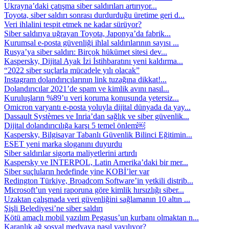
Ukrayna’daki çatışma siber saldırıları artırıyor...
Toyota, siber saldırı sonrası durdurduğu üretime geri d...
Veri ihlalini tespit etmek ne kadar sürüyor?
Siber saldırıya uğrayan Toyota, Japonya’da fabrik...
Kurumsal e-posta güvenliği ihlal saldırılarının sayısı ...
Rusya’ya siber saldırı: Birçok hükümet sitesi dev...
Kaspersky, Dijital Ayak İzi İstihbaratını yeni kaldırma...
“2022 siber suçlarla mücadele yılı olacak”
Instagram dolandırıcılarının link tuzağına dikkat!...
Dolandırıcılar 2021’de spam ve kimlik avını nasıl...
Kuruluşların %89’u veri koruma konusunda yetersiz...
Omicron varyantı e-posta yoluyla dijital dünyada da yay...
Dassault Systèmes ve Inria’dan sağlık ve siber güvenlik...
Dijital dolandırıcılığa karşı 5 temel önlem￼
Kaspersky, Bilgisayar Tabanlı Güvenlik Bilinci Eğitimin...
ESET yeni marka sloganını duyurdu
Siber saldırılar sigorta maliyetlerini artırdı
Kaspersky ve INTERPOL, Latin Amerika’daki bir mer...
Siber suçluların hedefinde yine KOBİ’ler var
Redington Türkiye, Broadcom Software’in yetkili distrib...
Microsoft’un yeni raporuna göre kimlik hırsızlığı siber...
Uzaktan çalışmada veri güvenliğini sağlamanın 10 altın ...
Şişli Belediyesi’ne siber saldırı
Kötü amaçlı mobil yazılım Pegasus’un kurbanı olmaktan n...
Karanlık ağ sosyal medyaya nasıl yayılıyor?