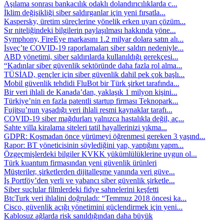
Aşılama sonrası bankacılık odaklı dolandırıcılıklarda c...
İklim değişikliği siber saldırganlar için yeni fırsatla...
Kaspersky, üretim süreçlerine yönelik erken uyarı çözüm...
Sır niteliğindeki bilgilerin paylaşılması hakkında yöne...
Symphony, FireEye markasını 1.2 milyar dolara satın alı...
İsveç’te COVID-19 raporlamaları siber saldırı nedeniyle...
ABD yönetimi, siber saldırılarda kullanıldığı gerekçesi...
“Kadınlar siber güvenlik sektöründe daha fazla rol alma...
TÜSİAD, gençler için siber güvenlik dahil pek çok başlı...
Mobil güvenlik tehdidi FluBot bir Türk şirket tarafında...
Bir veri ihlali de Kanada’dan, yaklaşık 1 milyon kişini...
Türkiye’nin en fazla patentli startup firması Teknopark...
Fujitsu’nun yaşadığı veri ihlali resmi kaynaklar tarafı...
COVID-19 siber mağdurları yalnızca hastalıkla değil, aç...
Sahte villa kiralama siteleri tatil hayallerinizi yıkma...
GDPR: Koşmadan önce yürümeyi öğrenmesi gereken 3 yaşınd...
Rapor: BT yöneticisinin söylediğini yap, yaptığını yapm...
Özgeçmişlerdeki bilgiler KVKK yükümlülüklerine uygun ol...
Türk kuantum firmasından yeni güvenlik ürünleri
Müşteriler, şirketlerden dijitalleşme yanında veri güve...
İş Portföy’den yerli ve yabancı siber güvenlik şirketle...
Siber suçlular filmlerdeki fidye sahnelerini keşfetti
BtcTurk veri ihlalini doğruladı: “Temmuz 2018 öncesi ka...
Cisco, güvenlik açığı yönetimini güçlendirmek için yeni...
Kablosuz ağlarda risk sanıldığından daha büyük