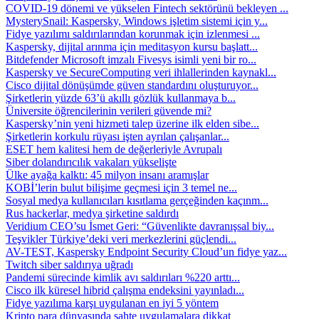
COVID-19 dönemi ve yükselen Fintech sektörünü bekleyen ...
MysterySnail: Kaspersky, Windows işletim sistemi için y...
Fidye yazılımı saldırılarından korunmak için izlenmesi ...
Kaspersky, dijital arınma için meditasyon kursu başlatt...
Bitdefender Microsoft imzalı Fivesys isimli yeni bir ro...
Kaspersky ve SecureComputing veri ihlallerinden kaynakl...
Cisco dijital dönüşümde güven standardını oluşturuyor...
Şirketlerin yüzde 63’ü akıllı gözlük kullanmaya b...
Üniversite öğrencilerinin verileri güvende mi?
Kaspersky’nin yeni hizmeti talep üzerine ilk elden sibe...
Şirketlerin korkulu rüyası işten ayrılan çalışanlar...
ESET hem kalitesi hem de değerleriyle Avrupalı
Siber dolandırıcılık vakaları yükselişte
Ülke ayağa kalktı: 45 milyon insanı aramışlar
KOBİ’lerin bulut bilişime geçmesi için 3 temel ne...
Sosyal medya kullanıcıları kısıtlama gerçeğinden kaçınm...
Rus hackerlar, medya şirketine saldırdı
Veridium CEO’su İsmet Geri: “Güvenlikte davranışsal biy...
Teşvikler Türkiye’deki veri merkezlerini güçlendi...
AV-TEST, Kaspersky Endpoint Security Cloud’un fidye yaz...
Twitch siber saldırıya uğradı
Pandemi sürecinde kimlik avı saldırıları %220 arttı...
Cisco ilk küresel hibrid çalışma endeksini yayınladı...
Fidye yazılıma karşı uygulanan en iyi 5 yöntem
Kripto para dünyasında sahte uygulamalara dikkat