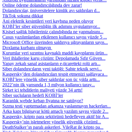
Online ödeme dolandırıcılığında dev zarar!
Dolandırıcılar, üniversitelere kimlik avı saldırıları d...
TikTok şokuna dikkat
Ani elektrik kesintileri veri kaybına neden oluyor
KOBİ’ler siber güvenliğin ilk adımını uygulamıyor...
Kişisel sağlık bilgileriniz çalındığında ne yapmalısını...
Casus yazılımlardan etkilenen kullanıcı sayısı yüzde 5 ...
Microsoft Office üzerinden saldırıya uğrayanların sayıs...
Doxlama kurbanı olmayın
Kurumlar veri sızıntısı kaynaklı maddi kayıplarını ürün...
Veri ihlallerine karşı çözüm: Depolamada Sıfır Güven...
Yapay zekalı sanal asistanların e-ticaretteki rolü artı...
Siber dolandırıcıların yeni taktiği: Sahte teknik servi...
Kaspersky’den dolandırıcıları tespit etmenizi sağlayaca...
KOBİ’lere yönelik siber saldırılar son üç yılda arttı...
2022’nin ilk yarısında 1,3 milyon kullanıcı taray...
Şirket içi tehditlerin maliyeti yüzde 34 arttı!
Siber suçluların hedefi KOBİ’ler
Karanlık webde kebap fiyatına ne satılıyor?
Sızma testi yaptırmadan arkanıza yaslanmayın hackerları...
Arka kapı bilgisayar kötü amaçlı yazılım sayısı yüzde 2...
Kaspersky, kripto para sektörünü hedefleyen aktif bir A...
Kaspersky’nin işletmelere yönelik güvenlik çözüml...
DeathStalker’ın paralı askerleri, VileRat ile kripto pa...