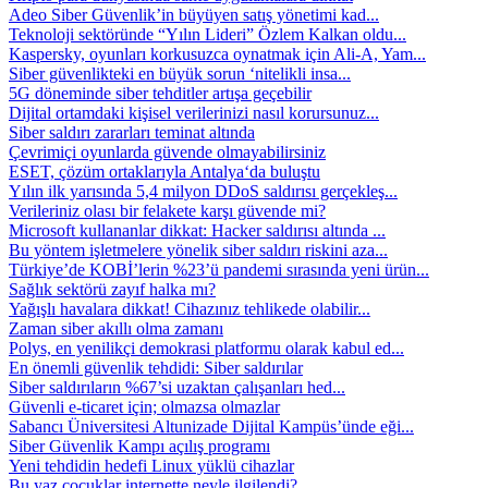
Adeo Siber Güvenlik’in büyüyen satış yönetimi kad...
Teknoloji sektöründe “Yılın Lideri” Özlem Kalkan oldu...
Kaspersky, oyunları korkusuzca oynatmak için Ali-A, Yam...
Siber güvenlikteki en büyük sorun ‘nitelikli insa...
5G döneminde siber tehditler artışa geçebilir
Dijital ortamdaki kişisel verilerinizi nasıl korursunuz...
Siber saldırı zararları teminat altında
Çevrimiçi oyunlarda güvende olmayabilirsiniz
ESET, çözüm ortaklarıyla Antalya‘da buluştu
Yılın ilk yarısında 5,4 milyon DDoS saldırısı gerçekleş...
Verileriniz olası bir felakete karşı güvende mi?
Microsoft kullananlar dikkat: Hacker saldırısı altında ...
Bu yöntem işletmelere yönelik siber saldırı riskini aza...
Türkiye’de KOBİ’lerin %23’ü pandemi sırasında yeni ürün...
Sağlık sektörü zayıf halka mı?
Yağışlı havalara dikkat! Cihazınız tehlikede olabilir...
Zaman siber akıllı olma zamanı
Polys, en yenilikçi demokrasi platformu olarak kabul ed...
En önemli güvenlik tehdidi: Siber saldırılar
Siber saldırıların %67’si uzaktan çalışanları hed...
Güvenli e-ticaret için; olmazsa olmazlar
Sabancı Üniversitesi Altunizade Dijital Kampüs’ünde eği...
Siber Güvenlik Kampı açılış programı
Yeni tehdidin hedefi Linux yüklü cihazlar
Bu yaz çocuklar internette neyle ilgilendi?