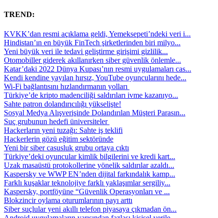
TREND:
KVKK’dan resmi açıklama geldi, Yemeksepeti’ndeki veri i...
Hindistan’ın en büyük FinTech şirketlerinden biri milyo...
Yeni büyük veri ile tedavi geliştirme girişimi gizlilik...
Otomobiller giderek akıllanırken siber güvenlik önlemle...
Katar’daki 2022 Dünya Kupası’nın resmi uygulamaları cas...
Kendi kendine yayılan hırsız, YouTube oyuncularını hede...
Wi-Fi bağlantısını hızlandırmanın yolları
Türkiye’de kripto madenciliği saldırıları ivme kazanıyo...
Sahte patron dolandırıcılığı yükselişte!
Sosyal Medya Alışverişinde Dolandırılan Müşteri Parasın...
Suç grubunun hedefi üniversiteler
Hackerların yeni tuzağı: Sahte iş teklifi
Hackerlerin gözü eğitim sektöründe
Yeni bir siber casusluk grubu ortaya çıktı
Türkiye’deki oyuncular kimlik bilgilerini ve kredi kart...
Uzak masaüstü protokollerine yönelik saldırılar azaldı...
Kaspersky ve WWP EN’nden dijital farkındalık kamp...
Farklı kuşaklar teknolojiye farklı yaklaşımlar sergiliy...
Kaspersky, portföyüne “Güvenlik Operasyonları ve ...
Blokzincir oylama oturumlarının payı arttı
Siber suçlular yeni akıllı telefon piyasaya çıkmadan ön...
Android uygulamaların yarısından fazlası kişisel verile...