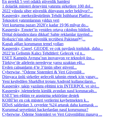
En gerekli 5 veri odaklı güvenlik hamlesi
1 dolarlık müşteri deneyimi yatırımı şirketlere 100 dol...
2022 yılında siber güvenlik dünyasını neler bekliyor?...
Kaspersky, merkezileştirilmiş Tehdit İstihbarat Platfor...
Teknoloji yatırımlarının yıldızı veri
Veri kurtarma pazarı 2028’e kadar 19,96 milyar do...
Kaspersky, Emotet’in yeniden ortaya çıktığını bildirdi...
Dijital dolandırıcılara dikkat! Sahte reklamlar üzerind...
Boğaziçi’nin siber güvenlik tecrübesi Pakistan...
Kapalı ağları korumanın temel yolları
Kaspersky, Cigref, GEODE ve çok paydaşlı topluluk, daha...
2022’in Gelişmiş Kalıcı Tehditleri: Gelecek yıl n...
ESET Kampüs Avrupa’nın inovasyon ve teknoloji üss...
Türkiye’de ailelerin neredeyse yarısı uzaktan eği...
Evden çalışanların 4’te 3’ünün siber güvenl...
Cyberwise, “Ödeme Sistemleri & Veri Güvenliğ...
Dünyaca ünlü şirketler geleceği tahmin etmek için yapay...
Yeni keşfedilen SharkBot trojanı Android kullanıcıların...
Kaspersky, takip yazılımı eğitimi için INTERPOL ve sivi...
Kaspersky, işletmelerin kimlik avından nasıl korunacağı...
ESET’ten eğitim ve araştırma sektörüne destek
KOBİ’ler en çok müşteri verilerini kaybetmekten k...
DDoS saldırıları 3. çeyrekte %24 artarak daha karmaşık ...
Kurumsal servetinizi hackerlardan nasıl korursunuz?
Cyberwise, Ödeme Sistemleri ve Veri Güvenliğini masaya ...