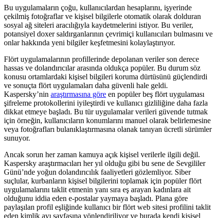
Bu uygulamaların çoğu, kullanıcılardan hesaplarını, işyerinde
çekilmiş fotoğraflar ve kişisel bilgilerle otomatik olarak dolduran
sosyal ağ siteleri aracılığıyla kaydetmelerini istiyor. Bu veriler,
potansiyel doxer saldırganlarının çevrimiçi kullanıcıları bulmasını ve
onlar hakkında yeni bilgiler keşfetmesini kolaylaştırıyor.
Flört uygulamalarının profillerinde depolanan veriler son derece
hassas ve dolandırıcılar arasında oldukça popüler. Bu durum söz
konusu ortamlardaki kişisel bilgileri koruma dürtüsünü güçlendirdi
ve sonuçta flört uygulamaları daha güvenli hale geldi.
Kaspersky’nin
araştırmasına göre
en popüler beş flört uygulaması
şifreleme protokollerini iyileştirdi ve kullanıcı gizliliğine daha fazla
dikkat etmeye başladı. Bu tür uygulamalar verileri güvende tutmak
için örneğin, kullanıcıların konumlarını manuel olarak belirlemesine
veya fotoğrafları bulanıklaştırmasına olanak tanıyan ücretli sürümler
sunuyor.
Ancak sorun her zaman kamuya açık kişisel verilerle ilgili değil.
Kaspersky araştırmacıları her yıl olduğu gibi bu sene de Sevgililer
Günü’nde yoğun dolandırıcılık faaliyetleri gözlemliyor. Siber
suçlular, kurbanların kişisel bilgilerini toplamak için popüler flört
uygulamalarını taklit etmenin yanı sıra eş arayan kadınlara ait
olduğunu iddia eden e-postalar yaymaya başladı. Plana göre
paylaşılan profil eşliğinde kullanıcı bir flört web sitesi profilini taklit
eden kimlik avı sayfasına yönlendiriliyor ve burada kendi kişisel