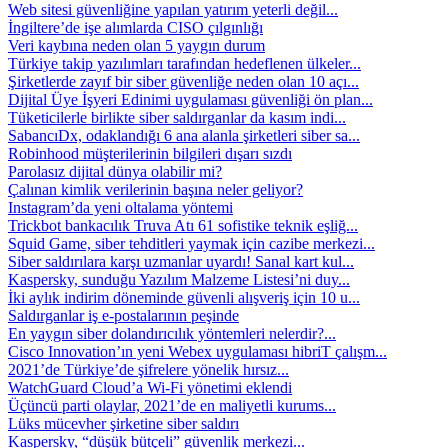
Web sitesi güvenliğine yapılan yatırım yeterli değil...
İngiltere’de işe alımlarda CISO çılgınlığı
Veri kaybına neden olan 5 yaygın durum
Türkiye takip yazılımları tarafından hedeflenen ülkeler...
Şirketlerde zayıf bir siber güvenliğe neden olan 10 açı...
Dijital Üye İşyeri Edinimi uygulaması güvenliği ön plan...
Tüketicilerle birlikte siber saldırganlar da kasım indi...
SabancıDx, odaklandığı 6 ana alanla şirketleri siber sa...
Robinhood müşterilerinin bilgileri dışarı sızdı
Parolasız dijital dünya olabilir mi?
Çalınan kimlik verilerinin başına neler geliyor?
Instagram’da yeni oltalama yöntemi
Trickbot bankacılık Truva Atı 61 sofistike teknik eşliğ...
Squid Game, siber tehditleri yaymak için cazibe merkezi...
Siber saldırılara karşı uzmanlar uyardı! Sanal kart kul...
Kaspersky, sunduğu Yazılım Malzeme Listesi’ni duy...
İki aylık indirim döneminde güvenli alışveriş için 10 u...
Saldırganlar iş e-postalarının peşinde
En yaygın siber dolandırıcılık yöntemleri nelerdir?...
Cisco Innovation’ın yeni Webex uygulaması hibriT çalışm...
2021’de Türkiye’de şifrelere yönelik hırsız...
WatchGuard Cloud’a Wi-Fi yönetimi eklendi
Üçüncü parti olaylar, 2021’de en maliyetli kurums...
Lüks mücevher şirketine siber saldırı
Kaspersky, “düşük bütçeli” güvenlik merkezi...