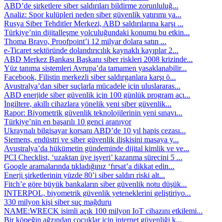
ABD’de şirketlere siber saldırıları bildirme zorunluluğ...
Analiz: Spor kulüpleri neden siber güvenlik yatırımı ya...
Rusya Siber Tehditler Merkezi, ABD saldırılarına karşı ...
Türkiye’nin dijitalleşme yolculuğundaki konumu bu etkin...
Thoma Bravo, Proofpoint’i 12 milyar dolara satın ...
e-Ticaret sektöründe dolandırıcılık kaynaklı kayıplar 2...
ABD Merkez Bankası Başkanı siber riskleri 2008 krizinde...
Yüz tanıma sistemleri Avrupa’da tamamen yasaklanabilir...
Facebook, Filistin merkezli siber saldırganlara karşı ö...
Avustralya’dan siber suçlarla mücadele için uluslararas...
ABD enerjide siber güvenlik için 100 günlük program açı...
İngiltere, akıllı cihazlara yönelik yeni siber güvenlik...
Rapor: Biyometrik güvenlik teknolojilerinin yeni sınavı...
Türkiye’nin en başarılı 10 genci aranıyor
Ukraynalı bilgisayar korsanı ABD’de 10 yıl hapis cezası...
Siemens, endüstri ve siber güvenlik ilişkisini masaya y...
Avustralya’da hükümetin gündeminde dijital kimlik ve ve...
PCI Checklist, ‘uzaktan üye işyeri’ kazanma sürecini 5 ...
Google aramalarında tıkladığınız ‘fırsat’a dikkat edin...
Enerji şirketlerinin yüzde 80’i siber saldırı riski alt...
Fitch’e göre büyük bankaların siber güvenlik notu düşük...
INTERPOL, biyometrik güvenlik yeteneklerini geliştiriyo...
330 milyon kişi siber suç mağduru
NAME:WRECK isimli açık 100 milyon IoT cihazını etkilemi...
Bir köpeğin ağzından çocuklar için internet güvenliği k...