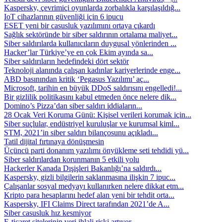
Kaspersky, çevrimiçi oyunlarda zorbalıkla karşılaşıldığ...
IoT cihazlarının güvenliği için 6 ipucu
ESET yeni bir casusluk yazılımını ortaya çıkardı
Sağlık sektöründe bir siber saldırının ortalama maliyet...
Siber saldırılarda kullanıcıların duygusal yönlerinden ...
Hacker’lar Türkiye’ye en çok Ekim ayında sa...
Siber saldırıların hedefindeki dört sektör
Teknoloji alanında çalışan kadınlar kariyerlerinde enge...
ABD basınından kritik ‘Pegasus Yazılımı’ aç...
Microsoft, tarihin en büyük DDoS saldırısını engelledi!...
Bir gizlilik politikasını kabul etmeden önce nelere dik...
Domino’s Pizza’dan siber saldırı iddiaların...
28 Ocak Veri Koruma Günü: Kişisel verileri korumak için...
Siber suçlular, endüstriyel kuruluşlar ve kurumsal kiml...
STM, 2021’in siber saldırı bilançosunu açıkladı...
Tatil dijital fırtınaya dönüşmesin
Üçüncü parti donanım yazılımı önyükleme seti tehdidi yü...
Siber saldırılardan korunmanın 5 etkili yolu
Hackerler Kanada Dışişleri Bakanlığı’na saldırdı...
Kaspersky, gizli bilgilerin saklanmasına ilişkin 7 ipuc...
Çalışanlar sosyal medyayı kullanırken nelere dikkat etm...
Kripto para hesaplarını hedef alan yeni bir tehdit orta...
Kaspersky, IFI Claims Direct tarafından 2021’de A...
Siber casusluk hız kesmiyor
E-ticaret sitelerinin veri ihlali riski artıyor