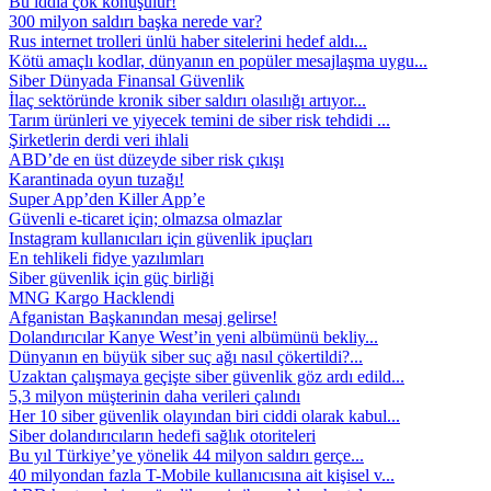
Bu iddia çok konuşulur!
300 milyon saldırı başka nerede var?
Rus internet trolleri ünlü haber sitelerini hedef aldı...
Kötü amaçlı kodlar, dünyanın en popüler mesajlaşma uygu...
Siber Dünyada Finansal Güvenlik
İlaç sektöründe kronik siber saldırı olasılığı artıyor...
Tarım ürünleri ve yiyecek temini de siber risk tehdidi ...
Şirketlerin derdi veri ihlali
ABD’de en üst düzeyde siber risk çıkışı
Karantinada oyun tuzağı!
Super App’den Killer App’e
Güvenli e-ticaret için; olmazsa olmazlar
Instagram kullanıcıları için güvenlik ipuçları
En tehlikeli fidye yazılımları
Siber güvenlik için güç birliği
MNG Kargo Hacklendi
Afganistan Başkanından mesaj gelirse!
Dolandırıcılar Kanye West’in yeni albümünü bekliy...
Dünyanın en büyük siber suç ağı nasıl çökertildi?...
Uzaktan çalışmaya geçişte siber güvenlik göz ardı edild...
5,3 milyon müşterinin daha verileri çalındı
Her 10 siber güvenlik olayından biri ciddi olarak kabul...
Siber dolandırıcıların hedefi sağlık otoriteleri
Bu yıl Türkiye’ye yönelik 44 milyon saldırı gerçe...
40 milyondan fazla T-Mobile kullanıcısına ait kişisel v...