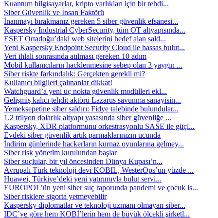
Kuantum bilgisayarlar, kripto varlıkları için bir tehdi...
Siber Güvenlik ve İnsan Faktörü
İnanmayı bırakmanız gereken 5 siber güvenlik efsanesi...
Kaspersky Industrial CyberSecurity, tüm OT altyapısında...
ESET Ortadoğu’daki web sitelerini hedef alan sald...
Yeni Kaspersky Endpoint Security Cloud ile hassas bulut...
Veri ihlali sonrasında atılması gereken 10 adım
Mobil kullanıcıların hacklenmesine sebep olan 3 yaygın ...
Siber riskte farkındalık: Gerçekten gerekli mi?
Kullanıcı bilgileri çalınanlar dikkat!
Watchguard’a yeni uç nokta güvenlik modülleri ekl...
Gelişmiş kalıcı tehdit aktörü Lazarus savunma sanayisin...
Yemeksepetine siber saldırı: Fidye talebinde bulundular...
1.2 trilyon dolarlık altyapı yasasında siber güvenliğe ...
Kaspersky, XDR platformunu orkestrasyonlu SASE ile güçl...
Evdeki siber güvenlik artık parmaklarınızın ucunda
İndirim günlerinde hackerların kurnaz oyunlarına gelmey...
Siber risk yönetim kurulundan başlar
Siber suçlular, bir yıl öncesinden Dünya Kupası’n...
Avrupalı Türk teknoloji devi KOBIL, WesterOps’un yüzde ...
Huawei, Türkiye’deki yeni yatırımıyla bulut servi...
EUROPOL’ün yeni siber suç raporunda pandemi ve çocuk is...
Siber risklere sigorta yetmeyebilir
Kaspersky diplomatlar ve teknoloji uzmanı olmayan siber...
IDC’ye göre hem KOBİ’lerin hem de büyük ölçekli şirketl...