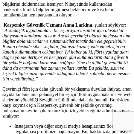
bilgilerini doldurmaları isteniyor. Nihayetinde kullanıcıdan
bankacılık kimlik bilgilerini girmesi bekleniyor ve kişi hem
umutlarından hem parasından oluyor.
Kaspersky Güvenlik Uzmanı Anna Larkina,
şunları söylüyor:
“
Arkadaşlık uygulamaları, bir eş arayan insanlar için olasılıklar
dünyasının kapılarını açıyor. Ancak çevrimiçi olarak paylaşılan tüm
bilgiler dolandırıcılar ve suistimalciler tarafından ele geçirilebilir.
Bunun ötesinde siber suçlular, finansal kazanç elde etmek için bu
kanalı kullanmaktan çekinmiyor. İyi haber şu ki, flört uygulamaları
doğru yönde ilerliyor ve her geçen gün kullanıcıların daha güvenli
bir şekilde bağlantı kurmasını sağlıyor. Yine de dijital güvenliğinizi
daha da artırmanın her zaman yolları vardır. Bu şekilde, sizin ve
kişisel bilgilerinizin güvende olduğunu bilerek sohbetin ilerlemesine
izin verebilirsiniz.”
Çevrimiçi flört için daha güvenli bir yaklaşıma duyulan ihtiyaç, artan
sayıda kullanıcının potansiyel bir eş için flört uygulamalarına ve web
sitelerine yöneldiği Sevgililer Günü’nde daha da önemli. Bu risklere
karşı koymak için Kaspersky, güvenli bir şekilde çevrimiçi
buluşmanın keyfini çıkarmanız için izleyebileceğiniz adımları şöyle
sıralıyor:
Instagram veya diğer sosyal medya hesaplarınızı flört
uygulaması profilinize bağlamayın. Bu, hakkınızda potansiyel