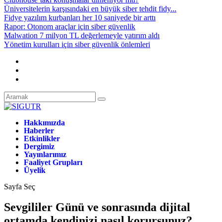
Üniversitelerin karşısındaki en büyük siber tehdit fidy...
Fidye yazılım kurbanları her 10 saniyede bir arttı
Rapor: Otonom araçlar için siber güvenlik
Malwation 7 milyon TL değerlemeyle yatırım aldı
Yönetim kurulları için siber güvenlik önlemleri
Hakkımızda
Haberler
Etkinlikler
Dergimiz
Yayınlarımız
Faaliyet Grupları
Üyelik
Sayfa Seç
Sevgililer Günü ve sonrasında dijital
ortamda kendinizi nasıl korursunuz?