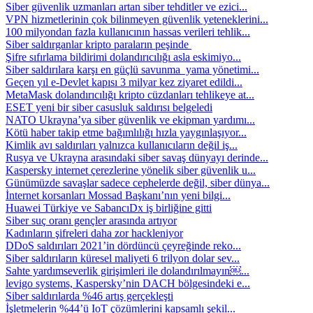
Siber güvenlik uzmanları artan siber tehditler ve ezici...
VPN hizmetlerinin çok bilinmeyen güvenlik yeteneklerini...
100 milyondan fazla kullanıcının hassas verileri tehlik...
Siber saldırganlar kripto paraların peşinde
Şifre sıfırlama bildirimi dolandırıcılığı asla eskimiyo...
Siber saldırılara karşı en güçlü savunma yama yönetimi...
Geçen yıl e-Devlet kapısı 3 milyar kez ziyaret edildi...
MetaMask dolandırıcılığı kripto cüzdanları tehlikeye at...
ESET yeni bir siber casusluk saldırısı belgeledi
NATO Ukrayna’ya siber güvenlik ve ekipman yardımı...
Kötü haber takip etme bağımlılığı hızla yaygınlaşıyor...
Kimlik avı saldırıları yalnızca kullanıcıların değil iş...
Rusya ve Ukrayna arasındaki siber savaş dünyayı derinde...
Kaspersky internet çerezlerine yönelik siber güvenlik u...
Günümüzde savaşlar sadece cephelerde değil, siber dünya...
İnternet korsanları Mossad Başkanı’nın yeni bilgi...
Huawei Türkiye ve SabancıDx iş birliğine gitti
Siber suç oranı gençler arasında artıyor
Kadınların şifreleri daha zor hackleniyor
DDoS saldırıları 2021’in dördüncü çeyreğinde reko...
Siber saldırıların küresel maliyeti 6 trilyon dolar sev...
Sahte yardımseverlik girişimleri ile dolandırılmayın￼...
levigo systems, Kaspersky’nin DACH bölgesindeki e...
Siber saldırılarda %46 artış gerçekleşti
İşletmelerin %44’ü IoT çözümlerini kapsamlı şekil...