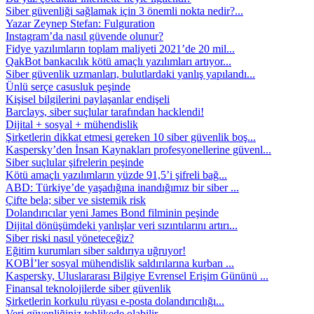
Siber güvenliği sağlamak için 3 önemli nokta nedir?...
Yazar Zeynep Stefan: Fulguration
Instagram’da nasıl güvende olunur?
Fidye yazılımların toplam maliyeti 2021’de 20 mil...
QakBot bankacılık kötü amaçlı yazılımları artıyor...
Siber güvenlik uzmanları, bulutlardaki yanlış yapılandı...
Ünlü serçe casusluk peşinde
Kişisel bilgilerini paylaşanlar endişeli
Barclays, siber suçlular tarafından hacklendi!
Dijital + sosyal + mühendislik
Şirketlerin dikkat etmesi gereken 10 siber güvenlik boş...
Kaspersky’den İnsan Kaynakları profesyonellerine güvenl...
Siber suçlular şifrelerin peşinde
Kötü amaçlı yazılımların yüzde 91,5’i şifreli bağ...
ABD: Türkiye’de yaşadığına inandığımız bir siber ...
Çifte bela; siber ve sistemik risk
Dolandırıcılar yeni James Bond filminin peşinde
Dijital dönüşümdeki yanlışlar veri sızıntılarını artırı...
Siber riski nasıl yöneteceğiz?
Eğitim kurumları siber saldırıya uğruyor!
KOBİ’ler sosyal mühendislik saldırılarına kurban ...
Kaspersky, Uluslararası Bilgiye Evrensel Erişim Gününü ...
Finansal teknolojilerde siber güvenlik
Şirketlerin korkulu rüyası e-posta dolandırıcılığı...
Veri güvenliğiniz tehlikede olabilir